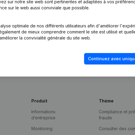
ez sur notre site web sont pertinentes et adaptées à vos préférence
nce sur le web aussi conviviale que possible.
lyse optimale de nos différents utilisateurs afin d'améliorer l'expé
nt également de mieux comprendre comment le site est utilisé et quell
améliorer la convivialité générale du site web.
Continuez avec uniqu
Produit
Thème
Informations
Compliance et pré
d’entreprise
fraude
Monitoring
Consulter des co