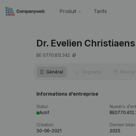
Produit
Tarifs
Dr. Evelien Christiaen
BE 0770.612.342
Général
Dirigeants
Structu
Informations d’entreprise
Statut
Numéro d’ent
Actif
BE0770.612
Création
Dernier bilan
30-06-2021
2025