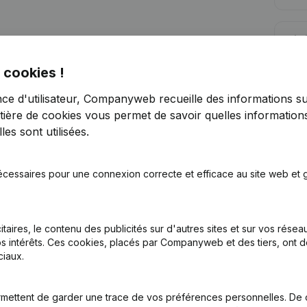
Lim
 cookies !
nce d'utilisateur, Companyweb recueille des informations su
tière de cookies
vous permet de savoir quelles informations
es sont utilisées.
Vous recherchez plus d’informations su
Consulter la santé en un coup d'oeil
écessaires pour une connexion correcte et efficace au site web et g
Choisissez des informations rapides ou des détails gran
Recevez des mises à jour sur les développements impo
itaires, le contenu des publicités sur d'autres sites et sur vos rése
Essayer gratuitement
Découvrir plus
s intérêts. Ces cookies, placés par Companyweb et des tiers, ont d
iaux.
Essai gratuit de 7 jours, aucune carte de crédit requise.
mettent de garder une trace de vos préférences personnelles. De 