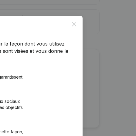
ite de crédit
Close
r la façon dont vous utilisez
 sont visées et vous donne le
r cette entreprise ?
arantissent
ulaires
rtants
aux sociaux
es objectifs
cette façon,