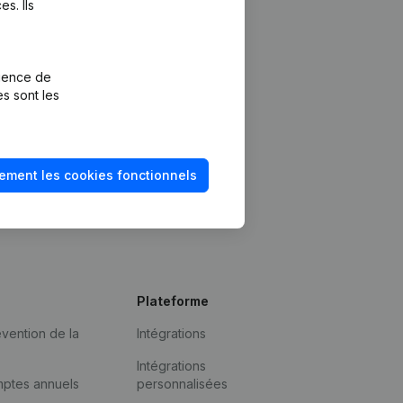
s. Ils
rience de
es sont les
ement les cookies fonctionnels
Plateforme
vention de la
Intégrations
Intégrations
mptes annuels
personnalisées