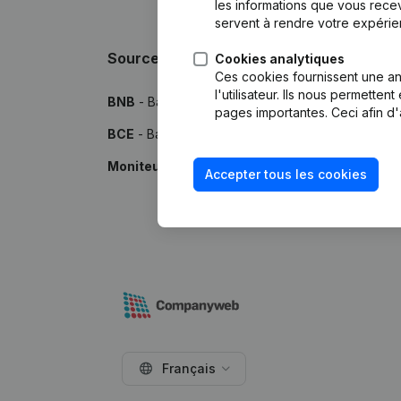
les informations que vous recev
servent à rendre votre expérie
Sources
Cookies analytiques
Ces cookies fournissent une ana
l'utilisateur. Ils nous permette
BNB
- Banque Nationale de Belgique
pages importantes. Ceci afin d'
BCE
- Banque-Carrefour des Entreprises
Moniteur
- Publications par le Moniteur Belge
Accepter tous les cookies
Français