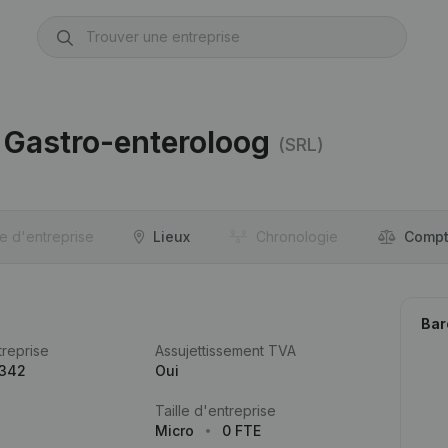
s Gastro-enteroloog
(SRL)
re d'entreprise
Lieux
Chronologie
Compt
Bar
reprise
Assujettissement TVA
.342
Oui
Taille d'entreprise
Micro
0 FTE