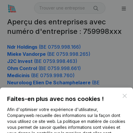
Aperçu des entreprises avec
numéro d'entreprise : 759998xxx
Ndr Holdings
(BE 0759.998.166)
Mieke Vandorpe
(BE 0759.998.265)
J2C Invest
(BE 0759.998.463)
Ohm Control
(BE 0759.998.661)
Medicinis
(BE 0759.998.760)
Neuroloog Elien De Schamphelaere
(BE
0759.998.859)
Clo
Faites-en plus avec nos cookies !
Afin d'optimiser votre expérience d'utilisateur,
Produit
Companyweb recueille des informations sur la façon dont
vous utilisez ce site web.
La politique en matière de cookies
Informations d’entreprise
vous permet de savoir quelles informations sont visées et