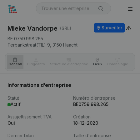
Mieke Vandorpe
Surveiller
(SRL)
BE 0759.998.265
Terbankstraat(TIL) 9,
3150
Haacht
Général
Dirigeants
Structure d'entreprise
Lieux
Chronologie
Com
Informations d’entreprise
Statut
Numéro d’entreprise
Actif
BE0759.998.265
Assujettissement TVA
Création
Oui
18-12-2020
Dernier bilan
Taille d'entreprise