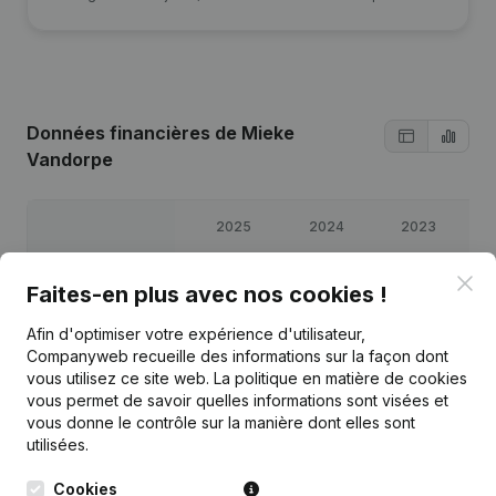
Données financières
de Mieke
Vandorpe
2025
2024
2023
Clo
Bénéfices/pertes
€
109 206
€
46 011
€
60 399
€
99
Faites-en plus avec nos cookies !
Afin d'optimiser votre expérience d'utilisateur,
Capitaux propres
€
3 000
€
294 838
€
248 827
€
18
Companyweb recueille des informations sur la façon dont
vous utilisez ce site web.
La politique en matière de cookies
Marge brute
€
103 011
€
76 843
€
95 309
€
13
vous permet de savoir quelles informations sont visées et
vous donne le contrôle sur la manière dont elles sont
utilisées.
Cookies