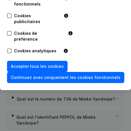
fonctionnels
Publications
de Mieke Vandorpe
Cookies
publicitaires
Date
Publication
Cookies de
Rubrique Constitution (Nouvelle
préférence
22-12-2020
Personne Morale, Ouverture
Succursale, etc...)
(NL)
Cookies analytiques
Accepter tous les cookies
Continuez avec uniquement les cookies fonctionnels
Questions fréquemment posées
Quel est le numéro de TVA de Mieke Vandorpe?
Quel est l'identifiant PEPPOL de Mieke
Vandorpe?