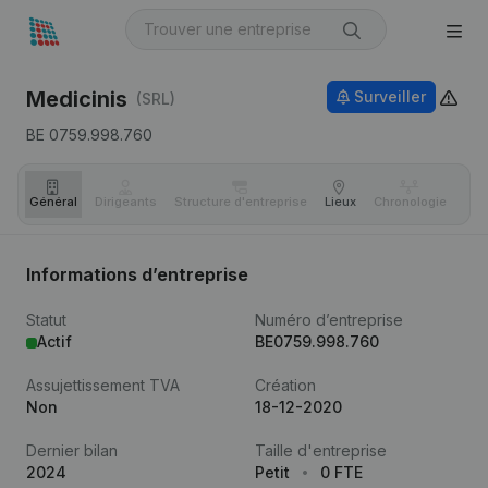
Medicinis
Surveiller
(SRL)
BE 0759.998.760
Général
Dirigeants
Structure d'entreprise
Lieux
Chronologie
Com
Informations d’entreprise
Statut
Numéro d’entreprise
Actif
BE0759.998.760
Assujettissement TVA
Création
Non
18-12-2020
Dernier bilan
Taille d'entreprise
2024
Petit
0 FTE