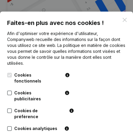
Clo
Faites-en plus avec nos cookies !
Afin d'optimiser votre expérience d'utilisateur,
Vous recherchez plus
Companyweb recueille des informations sur la façon dont
d’informations sur cette entreprise
vous utilisez ce site web.
La politique en matière de cookies
?
vous permet de savoir quelles informations sont visées et
vous donne le contrôle sur la manière dont elles sont
utilisées.
Consulter la santé en un coup d'oeil
Choisissez des informations rapides ou des détails
Cookies
granulaires
fonctionnels
Recevez des mises à jour sur les développements
Cookies
importants
publicitaires
Essayer gratuitement
Découvrir plus
Cookies de
préférence
Essai gratuit de 7 jours, aucune carte de crédit requise.
Cookies analytiques