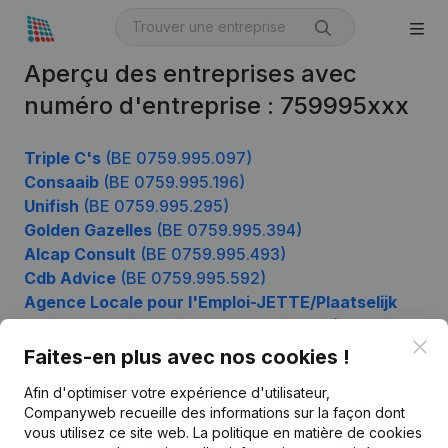
Aperçu des entreprises avec
numéro d'entreprise : 759995xxx
Triple C's
(BE 0759.995.097)
Consaaib
(BE 0759.995.196)
Unifish
(BE 0759.995.295)
Golden Gazelles
(BE 0759.995.394)
Alcap Consult
(BE 0759.995.493)
Cdb Advice
(BE 0759.995.592)
Agence Locale pour l'Emploi-JETTE/Plaatselijk
werkgelegenheidsagentschap-JETTE
(BE
Clo
0759.995.988)
Faites-en plus avec nos cookies !
Afin d'optimiser votre expérience d'utilisateur,
Companyweb recueille des informations sur la façon dont
Produit
vous utilisez ce site web.
La politique en matière de cookies