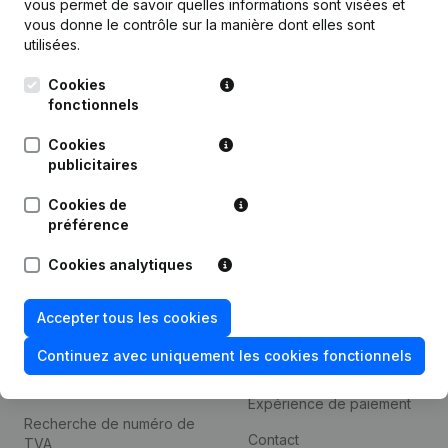
vous permet de savoir quelles informations sont visées et
Informations d’entreprise
vous donne le contrôle sur la manière dont elles sont
utilisées.
Monitoring
Français
Cookies
Recherche internationale
fonctionnels
Kantorenpark Everest
Prospection
Leuvensesteenweg
Cookies
iOS app
248D,
publicitaires
1800 Vilvoorde
Android app
Cookies de
préférence
Cookies analytiques
Thème
Plateforme
Compliance et prévention
Intégrations
Accepter tous les cookies
de la fraude
Intégrations
Continuez avec uniquement les cookies fonctionnels
Consulter des comptes
personnalisées
annuels
Expérience de paiement
Recherche de numéro de
Contact
TVA