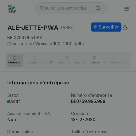
ALE-JETTE-PWA
Surveiller
(ASBL)
BE 0759.995.988
Chaussée de Wemmel 100,
1090
Jette
Général
Dirigeants
Structure d'entreprise
Lieux
Chronologie
Com
Informations d’entreprise
Statut
Numéro d’entreprise
Actif
BE0759.995.988
Assujettissement TVA
Création
Non
18-12-2020
Dernier bilan
Taille d'entreprise