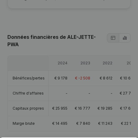
Données financières
de ALE-JETTE-
PWA
2024
2023
2022
2021
Bénéfices/pertes
€
9 178
€
-2 508
€
8 612
€
10 673
Chiffre d'affaires
-
-
-
€
27 754
Capitaux propres
€
25 955
€
16 777
€
19 285
€
17 673
Marge brute
€
14 495
€
7 840
€
11 243
€
22 145