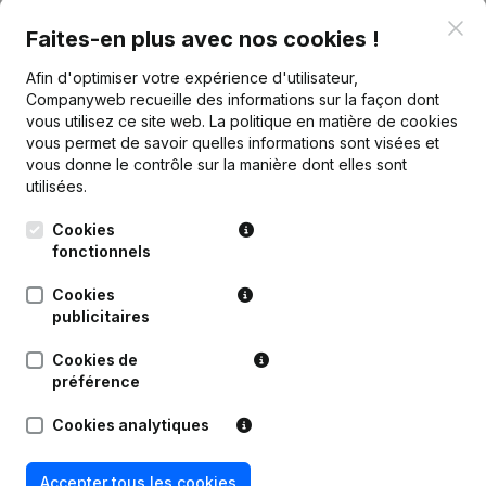
Clo
Faites-en plus avec nos cookies !
Publications
de ALE-JETTE-PWA
Afin d'optimiser votre expérience d'utilisateur,
Companyweb recueille des informations sur la façon dont
vous utilisez ce site web.
La politique en matière de cookies
vous permet de savoir quelles informations sont visées et
Date
Publication
vous donne le contrôle sur la manière dont elles sont
utilisées.
25-06-2026
Demissions, Nominations
Cookies
18-01-2024
Demissions, Nominations
fonctionnels
Cookies
31-03-2023
Demissions, Nominations
publicitaires
Rubrique Constitution (Nouvelle
Cookies de
22-12-2020
Personne Morale, Ouverture
préférence
Succursale, etc...)
Cookies analytiques
Accepter tous les cookies