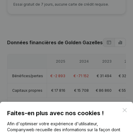
Essai gratuit de 7 jours, aucune carte de crédit requise.
Données financières
de Golden Gazelles
2025
2024
2023
202
Bénéfices/pertes
€
-2 893
€
-71 152
€
31 494
€
32 24
Capitaux propres
€
17 816
€
15 708
€
86 860
€
55 36
Marge brute
€
4 647
€
-61 750
€
46 413
€
45 34
Clo
Faites-en plus avec nos cookies !
Afin d'optimiser votre expérience d'utilisateur,
Companyweb recueille des informations sur la façon dont