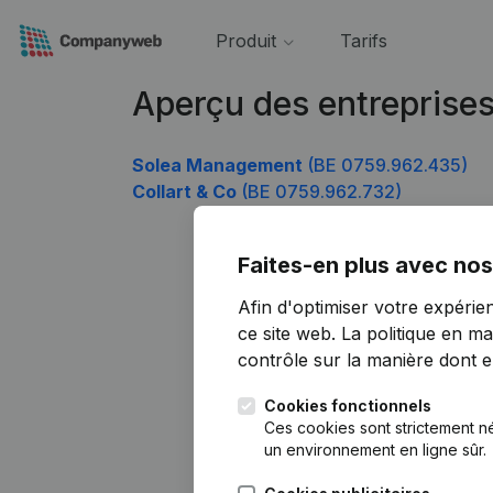
Produit
Tarifs
Aperçu des entreprise
Solea Management
(BE 0759.962.435)
Collart & Co
(BE 0759.962.732)
Faites-en plus avec nos
Afin d'optimiser votre expérie
ce site web.
La politique en ma
contrôle sur la manière dont ell
Cookies fonctionnels
Ces cookies sont strictement n
un environnement en ligne sûr.