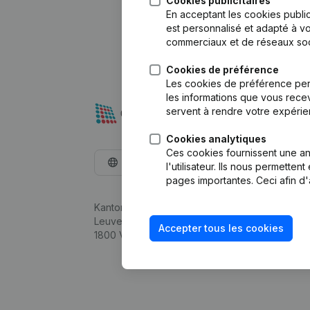
Cookies publicitaires
En acceptant les cookies public
est personnalisé et adapté à vo
commerciaux et de réseaux soc
Cookies de préférence
Les cookies de préférence per
les informations que vous recev
servent à rendre votre expérie
Cookies analytiques
Ces cookies fournissent une ana
Français
l'utilisateur. Ils nous permette
pages importantes. Ceci afin d'
Kantorenpark Everest
Leuvensesteenweg 248D,
Accepter tous les cookies
1800 Vilvoorde