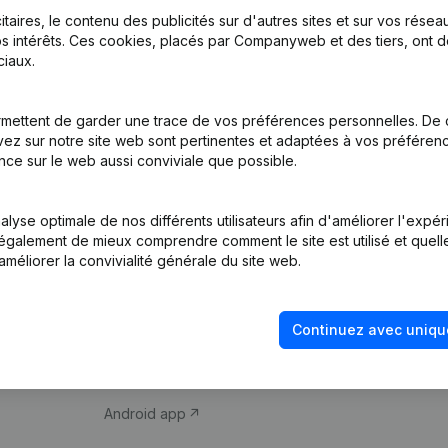
itaires, le contenu des publicités sur d'autres sites et sur vos rése
s intérêts. Ces cookies, placés par Companyweb et des tiers, ont d
iaux.
mettent de garder une trace de vos préférences personnelles. De 
ez sur notre site web sont pertinentes et adaptées à vos préférence
Produit
Thème
nce sur le web aussi conviviale que possible.
Informations
Compliance et pré
d’entreprise
fraude
lyse optimale de nos différents utilisateurs afin d'améliorer l'expé
nt également de mieux comprendre comment le site est utilisé et quell
Monitoring
Consulter des co
améliorer la convivialité générale du site web.
Recherche
Recherche de nu
internationale
Vérification de la 
Continuez avec uniqu
Prospection
iOS app
Android app