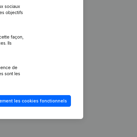
aux sociaux
es objectifs
cette façon,
s. Ils
Plateforme
vention de la
Intégrations
rience de
Intégrations
es sont les
mptes annuels
personnalisées
méro de TVA
Expérience de
paiement
solvabilité
ement les cookies fonctionnels
Contact
Tarifs