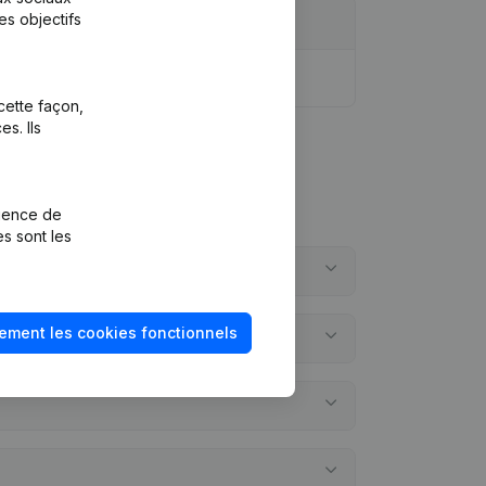
es objectifs
cette façon,
s. Ils
rience de
es sont les
ement les cookies fonctionnels