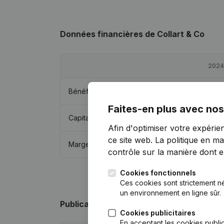
Données financières
de Collart & Co
2024
Bénéfices/pertes
€
-20 799
Faites-en plus avec nos
Capitaux propres
€
-2 718
Afin d'optimiser votre expérie
ce site web.
La politique en ma
Marge brute
€
-20 011
contrôle sur la manière dont ell
Cookies fonctionnels
Ces cookies sont strictement n
un environnement en ligne sûr.
Publications
de Collart & Co
Cookies publicitaires
En acceptant les cookies public