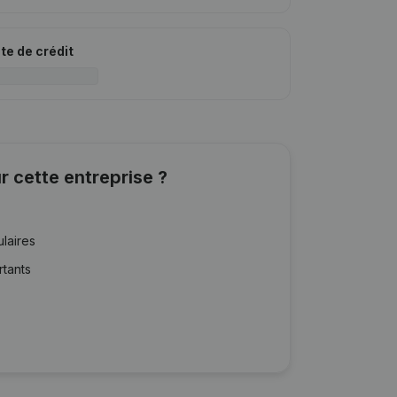
ite de crédit
r cette entreprise ?
ulaires
rtants