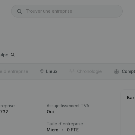
ulpe
re d'entreprise
Lieux
Chronologie
Compt
Bar
reprise
Assujettissement TVA
.732
Oui
Taille d'entreprise
Micro
0 FTE