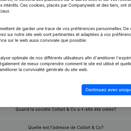
s intérêts. Ces cookies, placés par Companyweb et des tiers, ont d
iaux.
tion (Nouvelle Personne Morale, Ouverture Succursale, etc...)
mettent de garder une trace de vos préférences personnelles. De 
ez sur notre site web sont pertinentes et adaptées à vos préférence
nce sur le web aussi conviviale que possible.
lyse optimale de nos différents utilisateurs afin d'améliorer l'expé
nt également de mieux comprendre comment le site est utilisé et quell
améliorer la convivialité générale du site web.
Quel est le numéro de TVA de Collart & Co?
Continuez avec uniqu
Quel est l'identifiant PEPPOL de Collart & Co?
Quand la société Collart & Co a-t-elle été créée?
Quelle est l'adresse de Collart & Co?