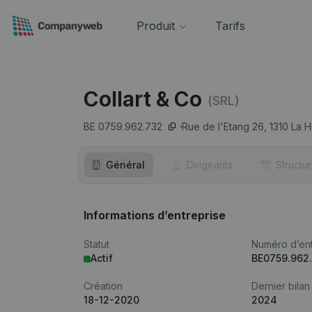
Produit
Tarifs
Collart & Co
(SRL)
BE 0759.962.732
Rue de l'Etang 26,
1310
La H
Général
Dirigeants
Structu
Informations d’entreprise
Statut
Numéro d’ent
Actif
BE0759.962
Création
Dernier bilan
18-12-2020
2024