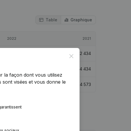
Table
Graphique
2022
2021
€
-38 574
-190,9%
€
42 434
Close
€
5 860
-86,81%
€
44 434
r la façon dont vous utilisez
 sont visées et vous donne le
€
-37 466
-168,65%
€
54 573
arantissent
aux sociaux