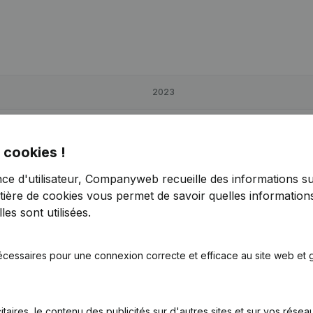
2023
-270,19%
€
12 221
131,68%
 cookies !
-115,03%
€
18 081
208,55%
nce d'utilisateur, Companyweb recueille des informations su
tière de cookies
vous permet de savoir quelles informations
-243,97%
€
13 899
137,1%
es sont utilisées.
écessaires pour une connexion correcte et efficace au site web et g
itaires, le contenu des publicités sur d'autres sites et sur vos rése