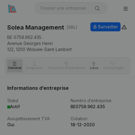
Solea Management
Surveiller
(SRL)
BE 0759.962.435
Avenue Georges Henri
122,
1200
Woluwe-Saint-Lambert
Général
Dirigeants
Structure d'entreprise
Lieux
Chronologie
Com
Informations d’entreprise
Statut
Numéro d’entreprise
Actif
BE0759.962.435
Assujettissement TVA
Création
Oui
18-12-2020