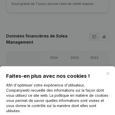
Essai gratuit de 7 jours, aucune carte de crédit requise.
Données financières
de Solea
Management
2024
2023
2022
20
Bénéfices/pertes
€
24 742
€
14 627
€
37 995
€
53 1
Clo
Faites-en plus avec nos cookies !
Capitaux propres
€
132 547
€
107 805
€
93 178
€
55 1
Afin d'optimiser votre expérience d'utilisateur,
Companyweb recueille des informations sur la façon dont
vous utilisez ce site web.
La politique en matière de cookies
Marge brute
€
47 214
€
34 244
€
55 137
€
80 6
vous permet de savoir quelles informations sont visées et
vous donne le contrôle sur la manière dont elles sont
utilisées.