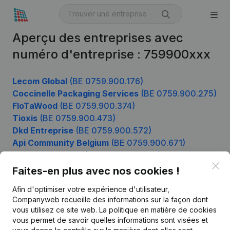
Aperçu des entreprises avec
numéro d'entreprise : 759900xxx
Lecom Global
(BE 0759.900.176)
Coccinelle Packaging Services
(BE 0759.900.275)
FloTaWood
(BE 0759.900.374)
Tioxis
(BE 0759.900.473)
Dkd Entreprise
(BE 0759.900.572)
Api Community Belgium
(BE 0759.900.671)
Boucherie Keirse
(BE 0759.900.770)
Clo
Faites-en plus avec nos cookies !
Afin d'optimiser votre expérience d'utilisateur,
Produit
Companyweb recueille des informations sur la façon dont
vous utilisez ce site web.
La politique en matière de cookies
Informations d’entreprise
vous permet de savoir quelles informations sont visées et