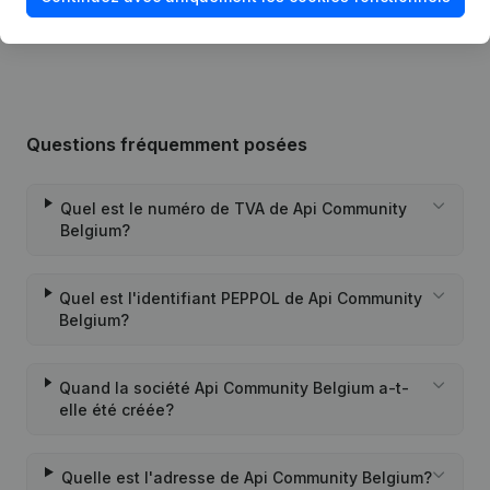
Succursale, etc...)
(NL)
Questions fréquemment posées
Quel est le numéro de TVA de Api Community
Belgium?
Quel est l'identifiant PEPPOL de Api Community
Belgium?
Quand la société Api Community Belgium a-t-
elle été créée?
Quelle est l'adresse de Api Community Belgium?