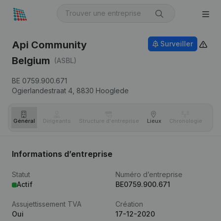
Api Community
Surveiller
Belgium
(ASBL)
BE 0759.900.671
Ogierlandestraat 4,
8830
Hooglede
Général
Dirigeants
Structure d'entreprise
Lieux
Chronologie
Com
Informations d’entreprise
Statut
Numéro d’entreprise
Actif
BE0759.900.671
Assujettissement TVA
Création
Oui
17-12-2020