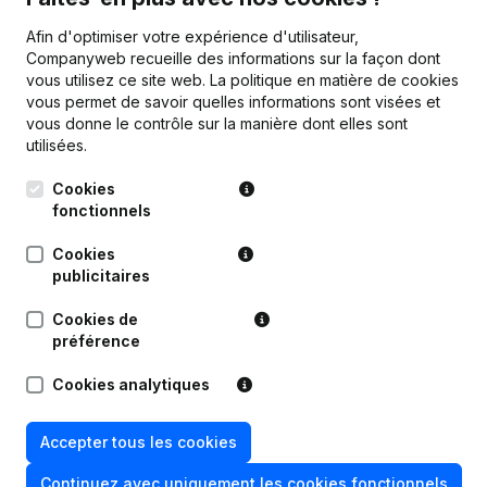
Afin d'optimiser votre expérience d'utilisateur,
Companyweb recueille des informations sur la façon dont
vous utilisez ce site web.
La politique en matière de cookies
vous permet de savoir quelles informations sont visées et
Publications
de Api Community Belgium
vous donne le contrôle sur la manière dont elles sont
utilisées.
Date
Publication
Cookies
fonctionnels
15-09-2023
Siège Social
(NL)
Cookies
publicitaires
Siège Social - Statuts (Traduction,
25-04-2022
Coordination, Autres Modifications,
Cookies de
…)
(NL)
préférence
Siège Social - Statuts (Traduction,
Cookies analytiques
12-11-2021
Coordination, Autres Modifications,
…)
(NL)
Accepter tous les cookies
Rubrique Constitution (Nouvelle
Continuez avec uniquement les cookies fonctionnels
21-12-2020
Personne Morale, Ouverture