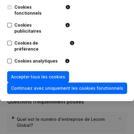
Cookies
fonctionnels
Date
Publication
Cookies
29-05-2026
Demissions - Nominations
(NL)
publicitaires
20-03-2024
Demissions - Nominations
(NL)
Cookies de
préférence
Rubrique Constitution (Nouvelle
Cookies analytiques
21-12-2020
Personne Morale, Ouverture
Succursale, etc...)
(NL)
Accepter tous les cookies
Continuez avec uniquement les cookies fonctionnels
Questions fréquemment posées
Quel est le numéro d'entreprise de Lecom
Global?