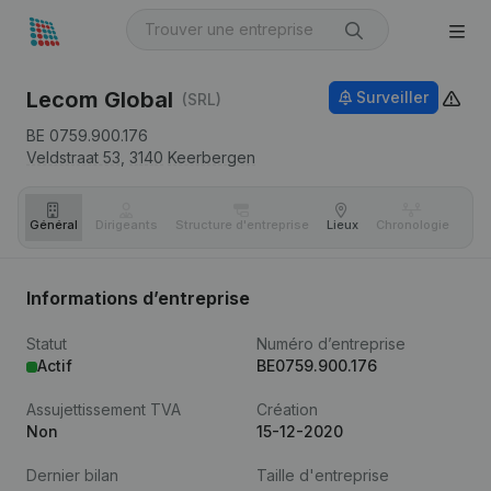
Lecom Global
Surveiller
(SRL)
BE 0759.900.176
Veldstraat 53,
3140
Keerbergen
Général
Dirigeants
Structure d'entreprise
Lieux
Chronologie
Com
Informations d’entreprise
Statut
Numéro d’entreprise
Actif
BE0759.900.176
Assujettissement TVA
Création
Non
15-12-2020
Dernier bilan
Taille d'entreprise