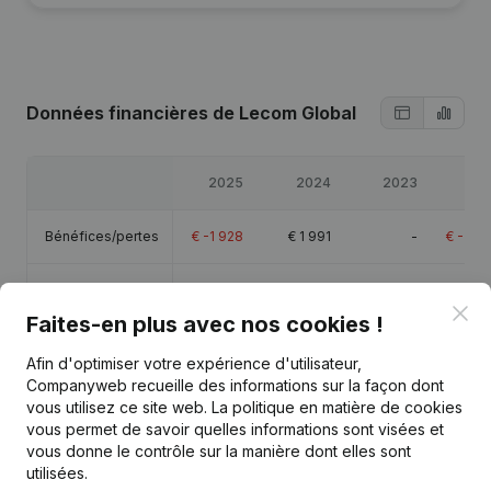
Données financières
de Lecom Global
2025
2024
2023
20
Bénéfices/pertes
€
-1 928
€
1 991
-
€
-31 
Capitaux propres
€
-19 231
€
-17 303
€
-19 294
€
-19 
Clo
Faites-en plus avec nos cookies !
Marge brute
€
-1 086
€
2 247
-
€
-29 
Afin d'optimiser votre expérience d'utilisateur,
Companyweb recueille des informations sur la façon dont
vous utilisez ce site web.
La politique en matière de cookies
vous permet de savoir quelles informations sont visées et
vous donne le contrôle sur la manière dont elles sont
Publications
de Lecom Global
utilisées.