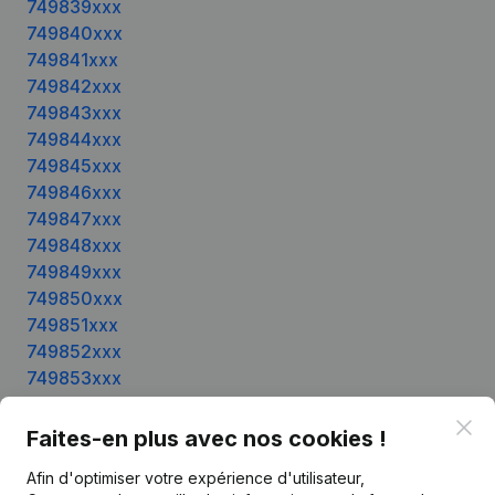
749839xxx
749840xxx
749841xxx
749842xxx
749843xxx
749844xxx
749845xxx
749846xxx
749847xxx
749848xxx
749849xxx
749850xxx
749851xxx
749852xxx
749853xxx
749854xxx
Clo
749855xxx
Faites-en plus avec nos cookies !
749856xxx
Afin d'optimiser votre expérience d'utilisateur,
749857xxx