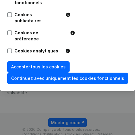
Android app
fonctionnels
Cookies
publicitaires
Thème
Plateforme
Cookies de
Compliance et prévention
Intégrations
préférence
de la fraude
Intégrations
Cookies analytiques
Consulter des comptes
personnalisées
annuels
Expérience de paiement
Accepter tous les cookies
Recherche de numéro de
Contact
TVA
Continuez avec uniquement les cookies fonctionnels
Tarifs
Vérification de la
solvabilité
Meeting room
© 2026 Companyweb, tous droits réservés.
Conditions d'utilisation
Cookies
Privacy
Sitemap