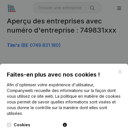
Aperçu des entreprises avec
numéro d'entreprise : 749831xxx
Tim's
(BE 0749.831.180)
Produit
Clo
Faites-en plus avec nos cookies !
Informations d’entreprise
Afin d'optimiser votre expérience d'utilisateur,
Monitoring
Français
Companyweb recueille des informations sur la façon dont
vous utilisez ce site web.
La politique en matière de cookies
Recherche internationale
vous permet de savoir quelles informations sont visées et
vous donne le contrôle sur la manière dont elles sont
Kantorenpark Everest
Prospection
utilisées.
Leuvensesteenweg
iOS app
248D,
Cookies
1800 Vilvoorde