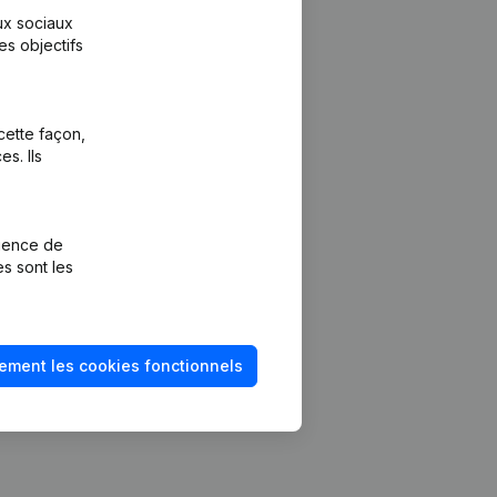
aux sociaux
es objectifs
cette façon,
s. Ils
Plateforme
vention de la
Intégrations
rience de
Intégrations
es sont les
mptes annuels
personnalisées
méro de TVA
Expérience de
paiement
solvabilité
ement les cookies fonctionnels
Contact
Tarifs