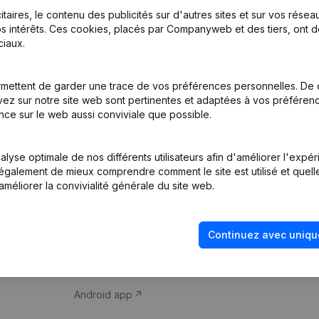
itaires, le contenu des publicités sur d'autres sites et sur vos rése
s intérêts. Ces cookies, placés par Companyweb et des tiers, ont d
iaux.
mettent de garder une trace de vos préférences personnelles. De 
ez sur notre site web sont pertinentes et adaptées à vos préférence
Produit
Thème
nce sur le web aussi conviviale que possible.
Informations
Compliance et pré
d’entreprise
fraude
lyse optimale de nos différents utilisateurs afin d'améliorer l'expé
nt également de mieux comprendre comment le site est utilisé et quell
Monitoring
Consulter des co
améliorer la convivialité générale du site web.
Recherche
Recherche de nu
internationale
Vérification de la 
Continuez avec uniqu
Prospection
iOS app
Android app