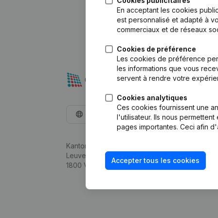
Cookies publicitaires
En acceptant les cookies public
est personnalisé et adapté à vo
commerciaux et de réseaux soc
Cookies de préférence
Les cookies de préférence per
les informations que vous recev
servent à rendre votre expérie
Cookies analytiques
Ces cookies fournissent une ana
Français
l'utilisateur. Ils nous permette
pages importantes. Ceci afin d'
Kantorenpark Everest
Leuvensesteenweg 248D,
Accepter tous les cookies
1800 Vilvoorde