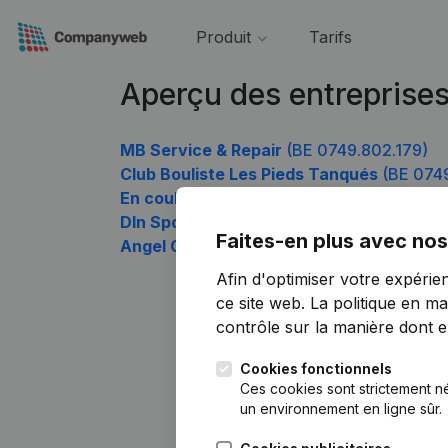
Produit
Tarifs
Aperçu des entreprise
MB Service & Repair
(BE 0749.802.179)
Club Bouliste Les Pieds Tanqués
(BE 074
En coulisse !
(BE 0749.802.575)
Dln Sport Asbl
(BE 0749.802.674)
Faites-en plus avec nos
Angel Consultancy and Network
(BE 074
Afin d'optimiser votre expérie
ce site web.
La politique en ma
contrôle sur la manière dont ell
Cookies fonctionnels
Ces cookies sont strictement n
un environnement en ligne sûr.