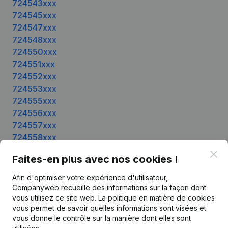
724543xxx
724545xxx
724547xxx
724548xxx
724550xxx
724551xxx
724552xxx
724553xxx
724555xxx
724556xxx
724557xxx
724558xxx
724559xxx
Clo
Faites-en plus avec nos cookies !
724560xxx
724561xxx
Afin d'optimiser votre expérience d'utilisateur,
724562xxx
Companyweb recueille des informations sur la façon dont
724563xxx
vous utilisez ce site web.
La politique en matière de cookies
vous permet de savoir quelles informations sont visées et
724564xxx
vous donne le contrôle sur la manière dont elles sont
724565xxx