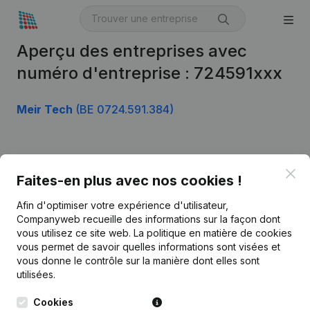
Aperçu des entreprises avec
numéro d'entreprise : 724591xxx
Meir Tech
(BE 0724.591.384)
Produit
Clo
Faites-en plus avec nos cookies !
Informations d’entreprise
Afin d'optimiser votre expérience d'utilisateur,
Monitoring
Français
Companyweb recueille des informations sur la façon dont
vous utilisez ce site web.
La politique en matière de cookies
Recherche internationale
vous permet de savoir quelles informations sont visées et
vous donne le contrôle sur la manière dont elles sont
Kantorenpark Everest
Prospection
utilisées.
Leuvensesteenweg
iOS app
248D,
Cookies
1800 Vilvoorde