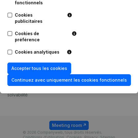
Android app
fonctionnels
Cookies
publicitaires
Thème
Plateforme
Cookies de
Compliance et prévention
Intégrations
préférence
de la fraude
Intégrations
Cookies analytiques
Consulter des comptes
personnalisées
annuels
Expérience de paiement
Accepter tous les cookies
Recherche de numéro de
Contact
TVA
Continuez avec uniquement les cookies fonctionnels
Tarifs
Vérification de la
solvabilité
Meeting room
© 2026 Companyweb, tous droits réservés.
Conditions d'utilisation
Cookies
Privacy
Sitemap