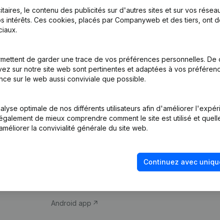
itaires, le contenu des publicités sur d'autres sites et sur vos rése
s intérêts. Ces cookies, placés par Companyweb et des tiers, ont d
iaux.
mettent de garder une trace de vos préférences personnelles. De 
ez sur notre site web sont pertinentes et adaptées à vos préférence
Produit
Thème
nce sur le web aussi conviviale que possible.
Informations
Compliance et pré
d’entreprise
fraude
lyse optimale de nos différents utilisateurs afin d'améliorer l'expé
nt également de mieux comprendre comment le site est utilisé et quell
Monitoring
Consulter des co
améliorer la convivialité générale du site web.
Recherche
Recherche de nu
internationale
Vérification de la 
Continuez avec uniqu
Prospection
iOS app
Android app