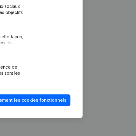
aux sociaux
es objectifs
cette façon,
s. Ils
Plateforme
vention de la
Intégrations
rience de
Intégrations
es sont les
mptes annuels
personnalisées
méro de TVA
Expérience de
paiement
solvabilité
ement les cookies fonctionnels
Contact
Tarifs