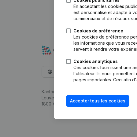
Cookies publicitaires
En acceptant les cookies public
est personnalisé et adapté à vo
commerciaux et de réseaux soc
Cookies de préférence
Les cookies de préférence per
les informations que vous recev
servent à rendre votre expérie
Cookies analytiques
Ces cookies fournissent une ana
Français
l'utilisateur. Ils nous permette
pages importantes. Ceci afin d'
Kantorenpark Everest
Leuvensesteenweg 248D,
Accepter tous les cookies
1800 Vilvoorde