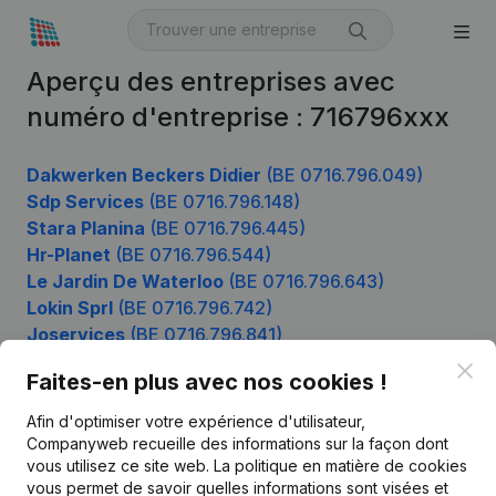
Aperçu des entreprises avec
numéro d'entreprise : 716796xxx
Dakwerken Beckers Didier
(BE 0716.796.049)
Sdp Services
(BE 0716.796.148)
Stara Planina
(BE 0716.796.445)
Hr-Planet
(BE 0716.796.544)
Le Jardin De Waterloo
(BE 0716.796.643)
Lokin Sprl
(BE 0716.796.742)
Joservices
(BE 0716.796.841)
J.L. BETON
(BE 0716.796.940)
Clo
Faites-en plus avec nos cookies !
Afin d'optimiser votre expérience d'utilisateur,
Companyweb recueille des informations sur la façon dont
Produit
vous utilisez ce site web.
La politique en matière de cookies
vous permet de savoir quelles informations sont visées et
Informations d’entreprise