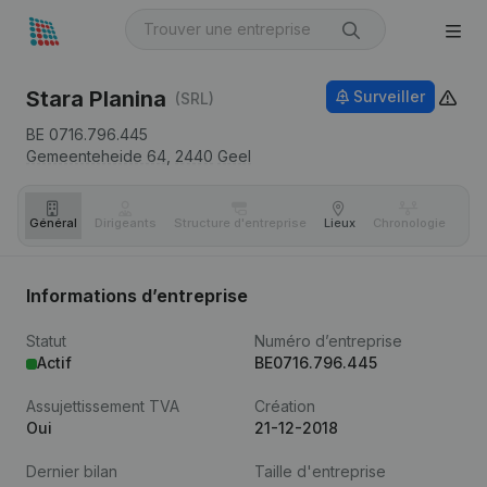
Stara Planina
Surveiller
(SRL)
BE 0716.796.445
Gemeenteheide 64,
2440
Geel
Général
Dirigeants
Structure d'entreprise
Lieux
Chronologie
Com
Informations d’entreprise
Statut
Numéro d’entreprise
Actif
BE0716.796.445
Assujettissement TVA
Création
Oui
21-12-2018
Dernier bilan
Taille d'entreprise