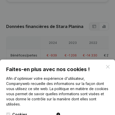
Données financières
de Stara Planina
2024
2023
2022
20
Bénéfices/pertes
€
-939
€
-1 206
€
-14 330
€
27 0
Clo
Capitaux propres
€
72 998
€
73 937
€
75 143
€
89 4
Faites-en plus avec nos cookies !
Afin d'optimiser votre expérience d'utilisateur,
Marge brute
€
22 564
€
21 720
€
9 112
€
49 2
Companyweb recueille des informations sur la façon dont
vous utilisez ce site web.
La politique en matière de cookies
vous permet de savoir quelles informations sont visées et
vous donne le contrôle sur la manière dont elles sont
utilisées.
Publications
de Stara Planina
Cookies