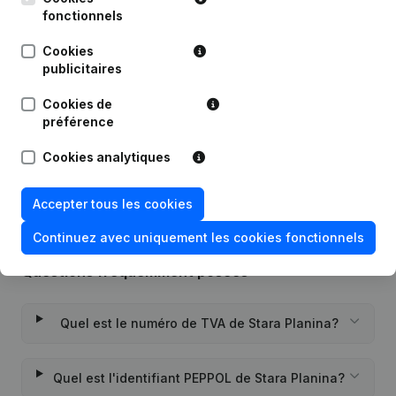
fonctionnels
Date
Publication
Cookies
publicitaires
Modification Forme Juridique -
24-11-2022
Demissions - Nominations
(NL)
Cookies de
préférence
Rubrique Constitution (Nouvelle
27-12-2018
Personne Morale, Ouverture
Cookies analytiques
Succursale, etc...)
(NL)
Accepter tous les cookies
Continuez avec uniquement les cookies fonctionnels
Questions fréquemment posées
Quel est le numéro de TVA de Stara Planina?
Quel est l'identifiant PEPPOL de Stara Planina?