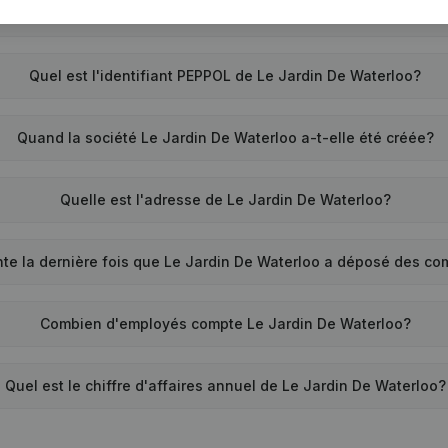
Quel est le numéro de TVA de Le Jardin De Waterloo?
Quel est l'identifiant PEPPOL de Le Jardin De Waterloo?
Quand la société Le Jardin De Waterloo a-t-elle été créée?
Quelle est l'adresse de Le Jardin De Waterloo?
te la dernière fois que Le Jardin De Waterloo a déposé des c
Combien d'employés compte Le Jardin De Waterloo?
Quel est le chiffre d'affaires annuel de Le Jardin De Waterloo?