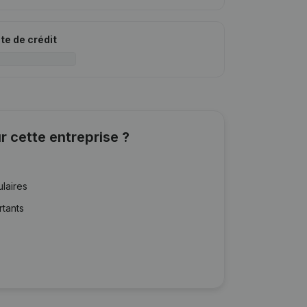
ite de crédit
r cette entreprise ?
ulaires
rtants