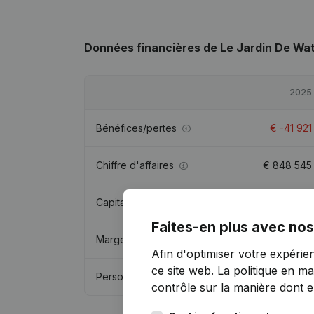
Données financières
de Le Jardin De Wa
2025
Bénéfices/pertes
€
-41 921
Chiffre d'affaires
€
848 545
Capitaux propres
€
25 427
Faites-en plus avec nos
Marge brute
€
29 603
Afin d'optimiser votre expérie
ce site web.
La politique en ma
Personnel
contrôle sur la manière dont ell