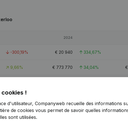
terloo
2024
-300,19%
€
20 940
334,67%
9,66%
€
773 770
34,04%
-62,25%
€
67 348
45,12%
 cookies !
-52,7%
€
62 580
42,4%
nce d'utilisateur, Companyweb recueille des informations su
tière de cookies
vous permet de savoir quelles informations
es sont utilisées.