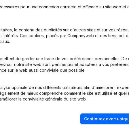
écessaires pour une connexion correcte et efficace au site web et g
itaires, le contenu des publicités sur d'autres sites et sur vos rése
s intérêts. Ces cookies, placés par Companyweb et des tiers, ont d
iaux.
e Juridique - Demissions, Nominations - Statuts (Traduction, Coordin
mettent de garder une trace de vos préférences personnelles. De 
ez sur notre site web sont pertinentes et adaptées à vos préférence
nce sur le web aussi conviviale que possible.
tion (Nouvelle Personne Morale, Ouverture Succursale, etc...)
lyse optimale de nos différents utilisateurs afin d'améliorer l'expé
nt également de mieux comprendre comment le site est utilisé et quell
améliorer la convivialité générale du site web.
Continuez avec uniqu