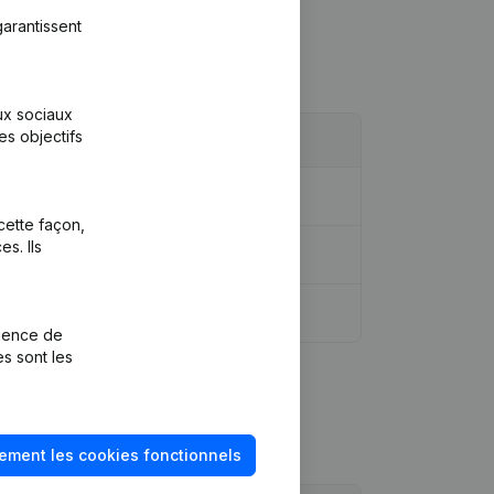
arantissent
aux sociaux
es objectifs
ation, Autres Modifications, …)
cette façon,
s. Ils
rience de
es sont les
ement les cookies fonctionnels