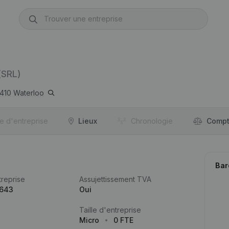
(SRL)
1410
Waterloo
re d'entreprise
Lieux
Chronologie
Compt
Bar
reprise
Assujettissement TVA
.643
Oui
Taille d'entreprise
Micro
0 FTE