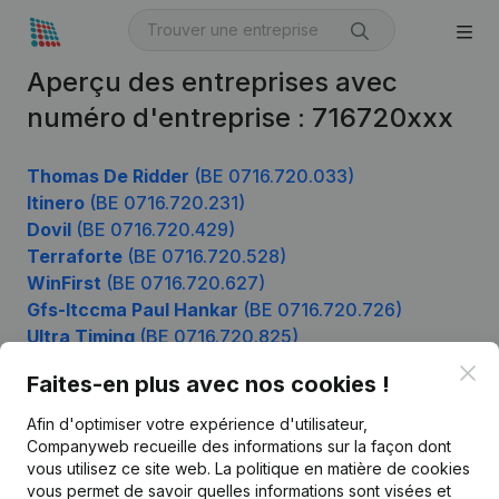
Aperçu des entreprises avec
numéro d'entreprise : 716720xxx
Thomas De Ridder
(BE 0716.720.033)
Itinero
(BE 0716.720.231)
Dovil
(BE 0716.720.429)
Terraforte
(BE 0716.720.528)
WinFirst
(BE 0716.720.627)
Gfs-Itccma Paul Hankar
(BE 0716.720.726)
Ultra Timing
(BE 0716.720.825)
Plan d'Artagnan
(BE 0716.720.924)
Clo
Faites-en plus avec nos cookies !
Afin d'optimiser votre expérience d'utilisateur,
Companyweb recueille des informations sur la façon dont
Produit
vous utilisez ce site web.
La politique en matière de cookies
vous permet de savoir quelles informations sont visées et
Informations d’entreprise