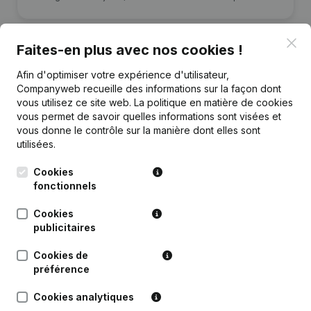
Clo
Faites-en plus avec nos cookies !
Afin d'optimiser votre expérience d'utilisateur,
Publications
de WinFirst
Companyweb recueille des informations sur la façon dont
vous utilisez ce site web.
La politique en matière de cookies
vous permet de savoir quelles informations sont visées et
Date
Publication
vous donne le contrôle sur la manière dont elles sont
utilisées.
Rubrique Constitution (Nouvelle
24-12-2018
Personne Morale, Ouverture
Cookies
Succursale, etc...)
(NL)
fonctionnels
Cookies
publicitaires
Cookies de
Questions fréquemment posées
préférence
Cookies analytiques
Quel est le numéro de TVA de WinFirst?