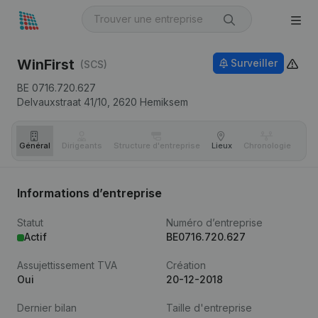
WinFirst
Surveiller
(SCS)
BE 0716.720.627
Delvauxstraat 41/10,
2620
Hemiksem
Général
Dirigeants
Structure d'entreprise
Lieux
Chronologie
Com
Informations d’entreprise
Statut
Numéro d’entreprise
Actif
BE0716.720.627
Assujettissement TVA
Création
Oui
20-12-2018
Dernier bilan
Taille d'entreprise