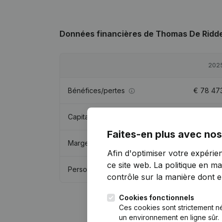
Données financières
de Thomas De Ridd
202
Bénéfices/pertes
€
78 47
Capitaux propres
€
238 75
Faites-en plus avec nos
Marge brute
€
340 97
Afin d'optimiser votre expérie
ce site web.
La politique en ma
Personnel
3,
contrôle sur la manière dont ell
Cookies fonctionnels
Ces cookies sont strictement n
un environnement en ligne sûr.