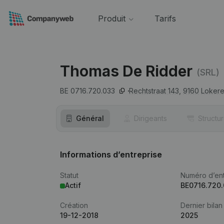
Produit
Tarifs
Thomas De Ridder
(SRL)
BE 0716.720.033
Rechtstraat 143,
9160
Loker
Général
Dirigeants
Structu
Informations d’entreprise
Statut
Numéro d’ent
Actif
BE0716.720
Création
Dernier bilan
19-12-2018
2025