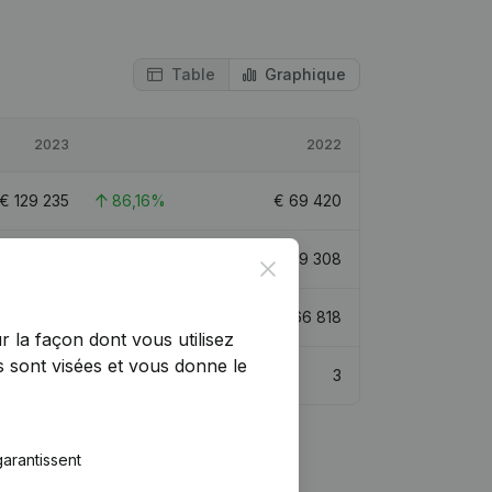
Table
Graphique
2023
2022
€
129 235
86,16%
€
69 420
€
488 543
35,97%
€
359 308
Close
€
365 872
-0,26%
€
366 818
r la façon dont vous utilisez
 sont visées et vous donne le
3,1
3
arantissent