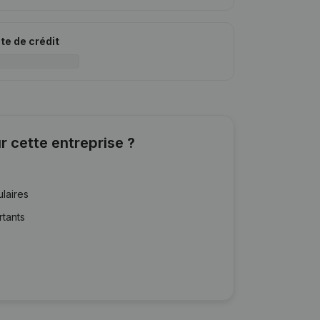
ite de crédit
r cette entreprise ?
ulaires
rtants