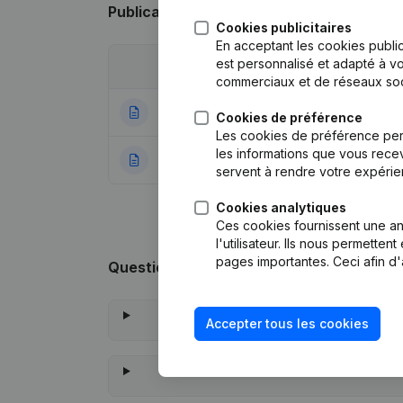
Publications
de Thomas De Ridder
Cookies publicitaires
En acceptant les cookies public
est personnalisé et adapté à vo
Date
Publication
commerciaux et de réseaux soc
21-12-2023
Statuts (Traducti
Cookies de préférence
Les cookies de préférence per
les informations que vous recev
24-12-2018
Rubrique Constitu
servent à rendre votre expérie
Cookies analytiques
Ces cookies fournissent une ana
l'utilisateur. Ils nous permette
pages importantes. Ceci afin d'
Questions fréquemment posées
Accepter tous les cookies