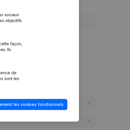
aux sociaux
es objectifs
idique - Demissions - Nominations
(NL)
cette façon,
s. Ils
rience de
es sont les
ement les cookies fonctionnels