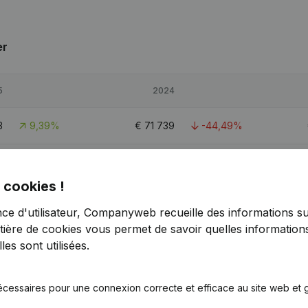
er
5
2024
3
9,39%
€
71 739
-44,49%
5
-57,39%
€
560 282
14,68%
 cookies !
8
-6,39%
€
364 251
-0,44%
nce d'utilisateur, Companyweb recueille des informations su
tière de cookies
vous permet de savoir quelles informations
2
4,2
es sont utilisées.
écessaires pour une connexion correcte et efficace au site web et g