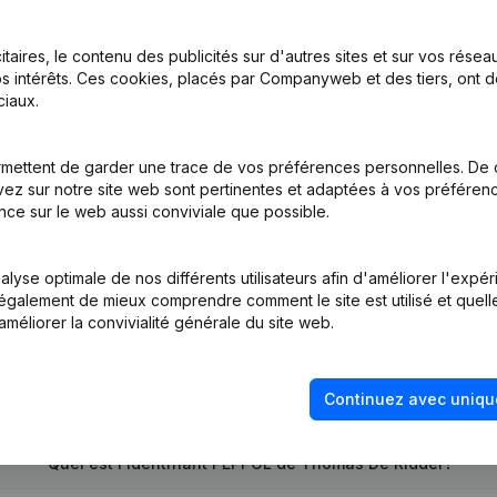
itaires, le contenu des publicités sur d'autres sites et sur vos rése
s intérêts. Ces cookies, placés par Companyweb et des tiers, ont d
iaux.
on, Coordination, Autres Modifications, …) - Modification Forme Jur
mettent de garder une trace de vos préférences personnelles. De 
ez sur notre site web sont pertinentes et adaptées à vos préférence
tion (Nouvelle Personne Morale, Ouverture Succursale, etc...)
(NL)
nce sur le web aussi conviviale que possible.
lyse optimale de nos différents utilisateurs afin d'améliorer l'expé
nt également de mieux comprendre comment le site est utilisé et quell
améliorer la convivialité générale du site web.
Quel est le numéro de TVA de Thomas De Ridder?
Continuez avec uniqu
Quel est l'identifiant PEPPOL de Thomas De Ridder?