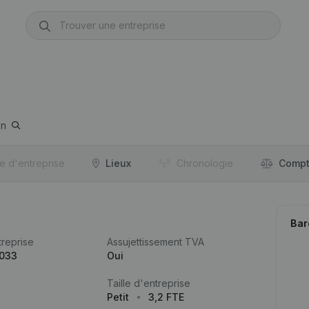
en
re d'entreprise
Lieux
Chronologie
Compt
Bar
reprise
Assujettissement TVA
.033
Oui
Taille d'entreprise
Petit
3,2 FTE