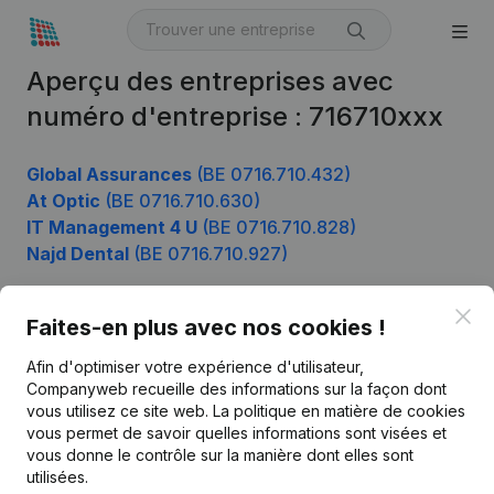
Aperçu des entreprises avec
numéro d'entreprise : 716710xxx
Global Assurances
(BE 0716.710.432)
At Optic
(BE 0716.710.630)
IT Management 4 U
(BE 0716.710.828)
Najd Dental
(BE 0716.710.927)
Clo
Faites-en plus avec nos cookies !
Produit
Afin d'optimiser votre expérience d'utilisateur,
Informations d’entreprise
Companyweb recueille des informations sur la façon dont
vous utilisez ce site web.
La politique en matière de cookies
Monitoring
Français
vous permet de savoir quelles informations sont visées et
vous donne le contrôle sur la manière dont elles sont
Recherche internationale
utilisées.