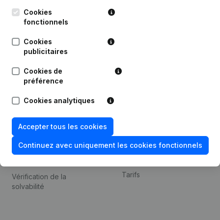
Kantorenpark Everest
Prospection
Leuvensesteenweg
Cookies
iOS app
248D,
fonctionnels
1800 Vilvoorde
Android app
Cookies
publicitaires
Cookies de
Thème
Plateforme
préférence
Compliance et prévention
Intégrations
Cookies analytiques
de la fraude
Intégrations
Consulter des comptes
personnalisées
Accepter tous les cookies
annuels
Expérience de paiement
Continuez avec uniquement les cookies fonctionnels
Recherche de numéro de
Contact
TVA
Tarifs
Vérification de la
solvabilité