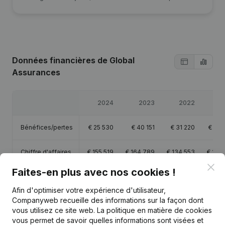
Données financières
de Global
Assurances
2024
2023
2022
2
Bénéfices/pertes
€
25 530
€
40 151
€
31 220
€
62 
Chiffre d'affaires
€
155 519
€
164 789
€
134 553
€
154 
Clo
Faites-en plus avec nos cookies !
Capitaux propres
€
192 332
€
166 802
€
126 651
€
95 
Afin d'optimiser votre expérience d'utilisateur,
Companyweb recueille des informations sur la façon dont
Marge brute
€
72 584
€
85 241
€
64 697
€
110 
vous utilisez ce site web.
La politique en matière de cookies
vous permet de savoir quelles informations sont visées et