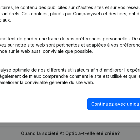
itaires, le contenu des publicités sur d'autres sites et sur vos rése
s intérêts. Ces cookies, placés par Companyweb et des tiers, ont d
iaux.
me Juridique - Demissions, Nominations
mettent de garder une trace de vos préférences personnelles. De 
tion (Nouvelle Personne Morale, Ouverture Succursale, etc...)
ez sur notre site web sont pertinentes et adaptées à vos préférence
nce sur le web aussi conviviale que possible.
lyse optimale de nos différents utilisateurs afin d'améliorer l'expé
nt également de mieux comprendre comment le site est utilisé et quell
améliorer la convivialité générale du site web.
Quel est le numéro de TVA de At Optic?
Continuez avec uniqu
Quel est l'identifiant PEPPOL de At Optic?
Quand la société At Optic a-t-elle été créée?