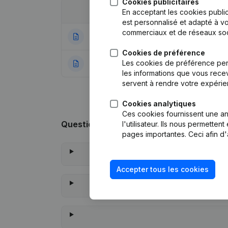
Cookies publicitaires
Date
Publication
En acceptant les cookies public
est personnalisé et adapté à vo
commerciaux et de réseaux soc
04-05-2022
Modification For
Cookies de préférence
Les cookies de préférence per
27-12-2018
Rubrique Constitu
les informations que vous recev
servent à rendre votre expérie
Cookies analytiques
Ces cookies fournissent une ana
Questions fréquemment posées
l'utilisateur. Ils nous permette
pages importantes. Ceci afin d'
Accepter tous les cookies