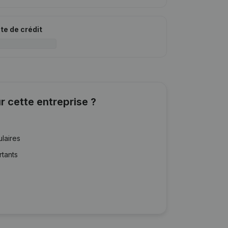
ite de crédit
r cette entreprise ?
ulaires
rtants