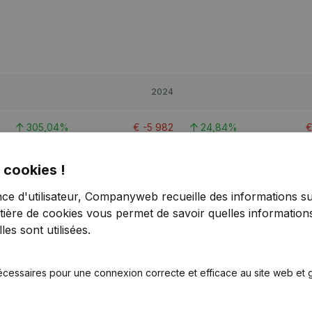
2024
305,04%
€
-5 982
24,84%
156,27%
€
4 764
-59,7%
 cookies !
nce d'utilisateur, Companyweb recueille des informations su
83,75%
€
19 331
-38,75%
tière de cookies
vous permet de savoir quelles informations
es sont utilisées.
écessaires pour une connexion correcte et efficace au site web et g