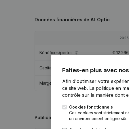
Données financières
de At Optic
2025
Bénéfices/pertes
€
12 266
Capitaux propres
€
12 208
Faites-en plus avec nos
Afin d'optimiser votre expérie
Marge brute
€
35 520
ce site web.
La politique en ma
contrôle sur la manière dont ell
Cookies fonctionnels
Ces cookies sont strictement n
Publications
de At Optic
un environnement en ligne sûr.