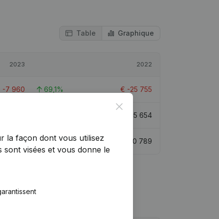
Table
Graphique
2023
2022
€
-7 960
69,1%
€
-25 755
Close
€
11 822
-24,48%
€
15 654
r la façon dont vous utilisez
€
31 563
192,53%
€
10 789
 sont visées et vous donne le
arantissent