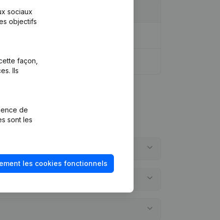
aux sociaux
es objectifs
cette façon,
s. Ils
rience de
es sont les
ement les cookies fonctionnels