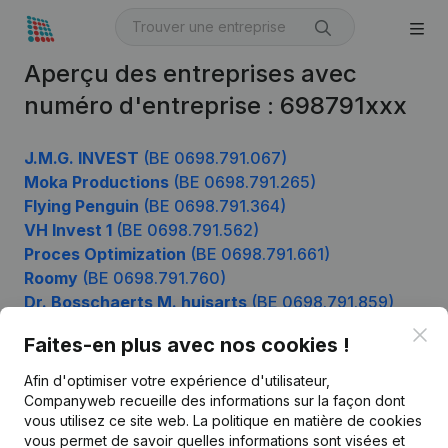
Aperçu des entreprises avec
numéro d'entreprise : 698791xxx
J.M.G. INVEST
(BE 0698.791.067)
Moka Productions
(BE 0698.791.265)
Flying Penguin
(BE 0698.791.364)
VH Invest 1
(BE 0698.791.562)
Proces Optimization
(BE 0698.791.661)
Roomy
(BE 0698.791.760)
Dr. Bosschaerts M. huisarts
(BE 0698.791.859)
Alb Consult
(BE 0698.791.958)
Clo
Faites-en plus avec nos cookies !
Afin d'optimiser votre expérience d'utilisateur,
Companyweb recueille des informations sur la façon dont
Produit
vous utilisez ce site web.
La politique en matière de cookies
vous permet de savoir quelles informations sont visées et
Informations d’entreprise