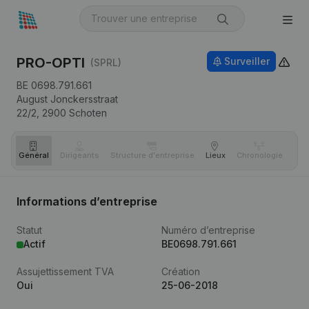
PRO-OPTI
Surveiller
(SPRL)
BE 0698.791.661
August Jonckersstraat
22/2,
2900
Schoten
Général
Dirigeants
Structure d'entreprise
Lieux
Chronologie
Com
Informations d’entreprise
Statut
Numéro d’entreprise
Actif
BE0698.791.661
Assujettissement TVA
Création
Oui
25-06-2018