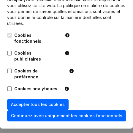
vous utilisez ce site web.
La politique en matière de cookies
vous permet de savoir quelles informations sont visées et
vous donne le contrôle sur la manière dont elles sont
utilisées.
Publications
de PRO-OPTI
Cookies
fonctionnels
Date
Publication
Cookies
22-02-2022
Siège Social
(NL)
publicitaires
Cookies de
31-07-2020
Siège Social
(NL)
préférence
31-07-2019
Demissions - Nominations
(NL)
Cookies analytiques
Rubrique Constitution (Nouvelle
Accepter tous les cookies
27-06-2018
Personne Morale, Ouverture
Succursale, etc...)
(NL)
Continuez avec uniquement les cookies fonctionnels