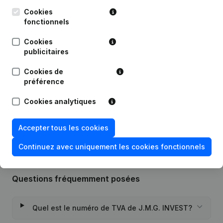
Publications
de J.M.G. INVEST
Cookies
fonctionnels
Date
Publication
Cookies
publicitaires
Statuts (Traduction, Coordination,
Autres Modifications, …) -
28-12-2023
Cookies de
Modification Forme Juridique -
Demissions - Nominations
(NL)
préférence
Cookies analytiques
Rubrique Constitution (Nouvelle
27-06-2018
Personne Morale, Ouverture
Succursale, etc...)
(NL)
Accepter tous les cookies
Continuez avec uniquement les cookies fonctionnels
Questions fréquemment posées
Quel est le numéro de TVA de J.M.G. INVEST?