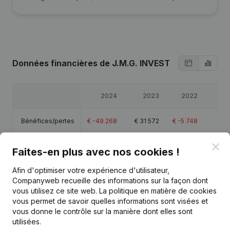
Données financières
de J.M.G. INVEST
2024
2023
2022
2
Bénéfices/pertes
€
-49 268
€
31 572
€
-5 748
€
Clo
Capitaux propres
€
203 425
€
252 693
€
221 122
€
226 
Faites-en plus avec nos cookies !
Afin d'optimiser votre expérience d'utilisateur,
Marge brute
€
-8 305
€
33 011
€
-2 176
€
4 
Companyweb recueille des informations sur la façon dont
vous utilisez ce site web.
La politique en matière de cookies
vous permet de savoir quelles informations sont visées et
vous donne le contrôle sur la manière dont elles sont
utilisées.