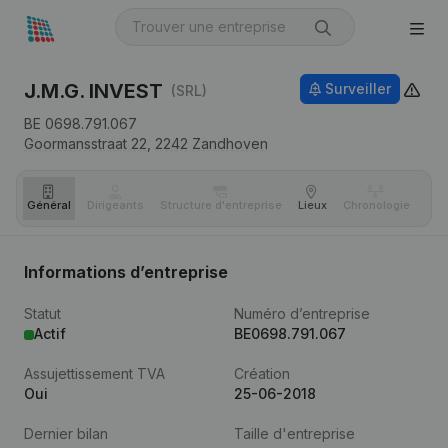
J.M.G. INVEST
Surveiller
(SRL)
BE 0698.791.067
Goormansstraat 22,
2242
Zandhoven
Général
Dirigeants
Structure d'entreprise
Lieux
Chronologie
Com
Informations d’entreprise
Statut
Numéro d’entreprise
Actif
BE0698.791.067
Assujettissement TVA
Création
Oui
25-06-2018
Dernier bilan
Taille d'entreprise