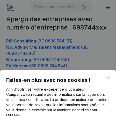
Aperçu des entreprises avec
numéro d'entreprise : 698744xxx
RM Consulting
(BE 0698.744.151)
Nb. Advisory & Talent Management
(BE
0698.744.646)
Bfoperating
(BE 0698.744.745)
FV Horizon
(BE 0698.744.844)
Clo
Faites-en plus avec nos cookies !
Produit
Afin d'optimiser votre expérience d'utilisateur,
Companyweb recueille des informations sur la façon dont
Informations d’entreprise
vous utilisez ce site web.
La politique en matière de cookies
vous permet de savoir quelles informations sont visées et
Monitoring
Français
vous donne le contrôle sur la manière dont elles sont
Recherche internationale
utilisées.