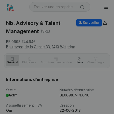
Nb. Advisory & Talent
Surveiller
Management
(SRL)
BE 0698.744.646
Boulevard de la Cense 33,
1410
Waterloo
Général
Dirigeants
Structure d'entreprise
Lieux
Chronologie
Com
Informations d’entreprise
Statut
Numéro d’entreprise
Actif
BE0698.744.646
Assujettissement TVA
Création
Oui
22-06-2018