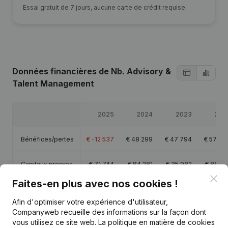
Essai gratuit de 7 jours, aucune carte de crédit requise.
Données financières
de Nb. Advisory &
Talent Management
2025
2024
2023
202
Bénéfices/pertes
€
-12 537
€
48 299
€
47 794
€
57 84
Capitaux propres
€
71 744
€
84 281
€
35 982
€
88 18
Clo
Faites-en plus avec nos cookies !
Marge brute
€
-9 390
€
65 175
€
66 723
€
77 92
Afin d'optimiser votre expérience d'utilisateur,
Companyweb recueille des informations sur la façon dont
vous utilisez ce site web.
La politique en matière de cookies