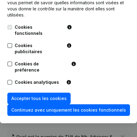
vous permet de savoir quelles informations sont visées et
vous donne le contrôle sur la manière dont elles sont
Publications
de Nb. Advisory & Talent
utilisées.
Management
Cookies
fonctionnels
Date
Publication
Cookies
publicitaires
Modification Forme Juridique -
20-12-2023
Demissions, Nominations
Cookies de
préférence
Rubrique Constitution (Nouvelle
26-06-2018
Personne Morale, Ouverture
Cookies analytiques
Succursale, etc...)
Accepter tous les cookies
Continuez avec uniquement les cookies fonctionnels
Questions fréquemment posées
Quel est le numéro de TVA de Nb. Advisory &