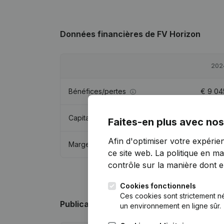
Données financières
de FV Horizon
202
Bénéfices/pertes
€
9 04
Capitaux propres
€
60 68
Faites-en plus avec nos
Afin d'optimiser votre expérie
Marge brute
€
13 31
ce site web.
La politique en ma
contrôle sur la manière dont ell
Cookies fonctionnels
Ces cookies sont strictement n
Publications
de FV Horizon
un environnement en ligne sûr.