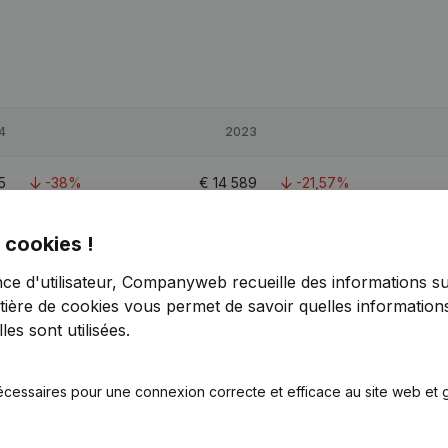
4
2023
5
-38%
€
14 589
-21,57%
9
17,51%
€
51 643
5,28%
 cookies !
nce d'utilisateur, Companyweb recueille des informations su
6
-35,85%
€
20 758
-6,54%
tière de cookies
vous permet de savoir quelles informations
es sont utilisées.
écessaires pour une connexion correcte et efficace au site web et g