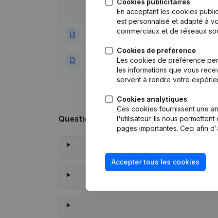
Cookies publicitaires
Date
Publication
En acceptant les cookies public
est personnalisé et adapté à vo
commerciaux et de réseaux soc
22-01-2024
Statuts (Traductio
Cookies de préférence
Les cookies de préférence per
26-06-2018
Rubrique Constitu
les informations que vous recev
servent à rendre votre expérie
Cookies analytiques
Ces cookies fournissent une ana
Questions fréquemment posées
l'utilisateur. Ils nous permette
pages importantes. Ceci afin d'
Accepter tous les cookies