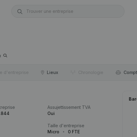
h
re d'entreprise
Lieux
Chronologie
Compt
Bar
reprise
Assujettissement TVA
.844
Oui
Taille d'entreprise
Micro
0 FTE