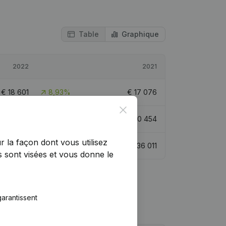
Table
Graphique
2022
2021
€
18 601
8,93%
€
17 076
Close
€
49 054
61,08%
€
30 454
r la façon dont vous utilisez
€
22 210
-38,32%
€
36 011
 sont visées et vous donne le
arantissent