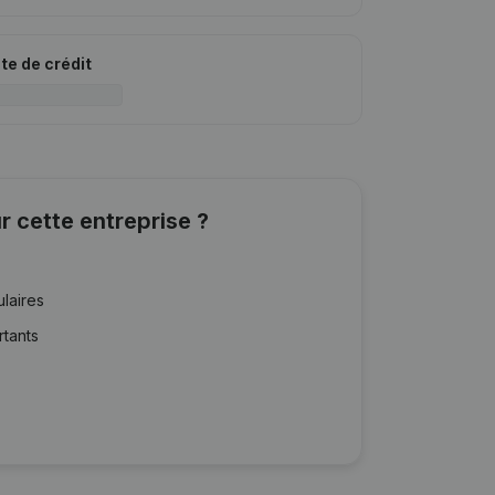
ite de crédit
r cette entreprise ?
ulaires
rtants