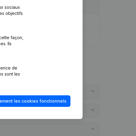
aux sociaux
es objectifs
cette façon,
s. Ils
rience de
es sont les
ement les cookies fonctionnels