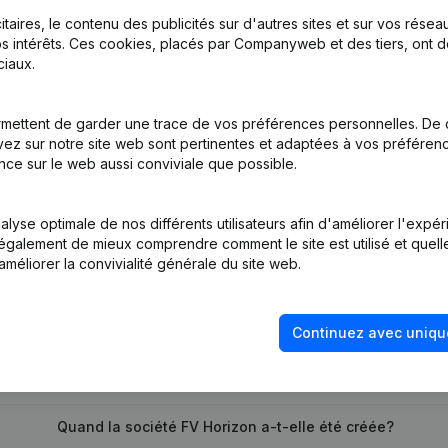
itaires, le contenu des publicités sur d'autres sites et sur vos rése
s intérêts. Ces cookies, placés par Companyweb et des tiers, ont d
iaux.
n, Coordination, Autres Modifications,...)
mettent de garder une trace de vos préférences personnelles. De 
tion (Nouvelle Personne Morale, Ouverture Succursale, etc...)
ez sur notre site web sont pertinentes et adaptées à vos préférence
nce sur le web aussi conviviale que possible.
lyse optimale de nos différents utilisateurs afin d'améliorer l'expé
nt également de mieux comprendre comment le site est utilisé et quell
améliorer la convivialité générale du site web.
Quel est le numéro de TVA de FV Horizon?
Continuez avec uniqu
Quel est l'identifiant PEPPOL de FV Horizon?
Quand la société FV Horizon a-t-elle été créée?