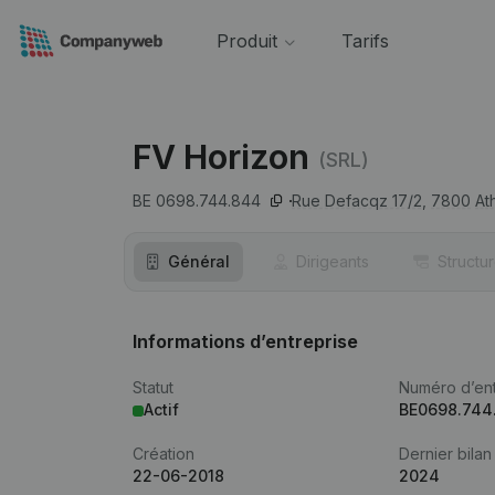
Produit
Tarifs
FV Horizon
(SRL)
BE 0698.744.844
Rue Defacqz 17/2,
7800
At
Général
Dirigeants
Structu
Informations d’entreprise
Statut
Numéro d’ent
Actif
BE0698.744
Création
Dernier bilan
22-06-2018
2024