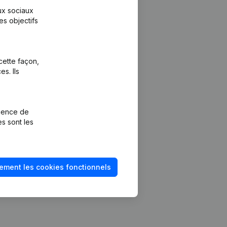
aux sociaux
es objectifs
cette façon,
s. Ils
Plateforme
vention de la
Intégrations
rience de
Intégrations
es sont les
mptes annuels
personnalisées
méro de TVA
Expérience de
paiement
solvabilité
ement les cookies fonctionnels
Contact
Tarifs