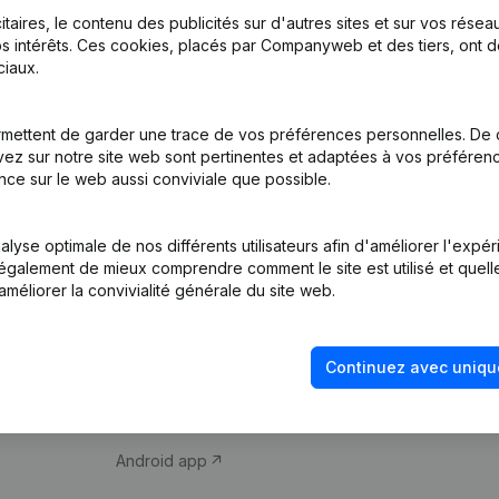
itaires, le contenu des publicités sur d'autres sites et sur vos rése
s intérêts. Ces cookies, placés par Companyweb et des tiers, ont d
iaux.
mettent de garder une trace de vos préférences personnelles. De 
ez sur notre site web sont pertinentes et adaptées à vos préférence
Produit
Thème
nce sur le web aussi conviviale que possible.
Informations
Compliance et pré
d’entreprise
fraude
lyse optimale de nos différents utilisateurs afin d'améliorer l'expé
nt également de mieux comprendre comment le site est utilisé et quell
Monitoring
Consulter des co
améliorer la convivialité générale du site web.
Recherche
Recherche de nu
internationale
Vérification de la 
Continuez avec uniqu
Prospection
iOS app
Android app