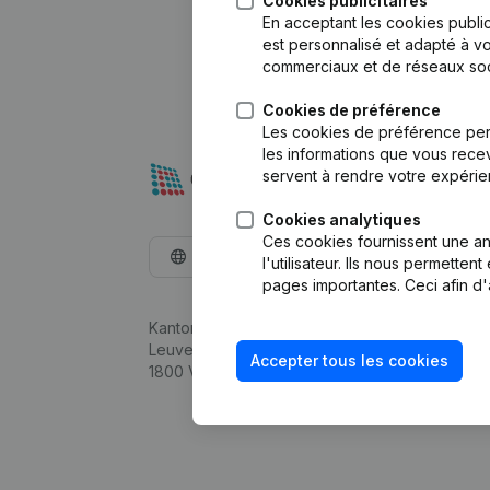
Cookies publicitaires
En acceptant les cookies public
est personnalisé et adapté à vo
commerciaux et de réseaux soc
Cookies de préférence
Les cookies de préférence per
les informations que vous recev
servent à rendre votre expérie
Cookies analytiques
Ces cookies fournissent une ana
Français
l'utilisateur. Ils nous permette
pages importantes. Ceci afin d'
Kantorenpark Everest
Leuvensesteenweg 248D,
Accepter tous les cookies
1800 Vilvoorde