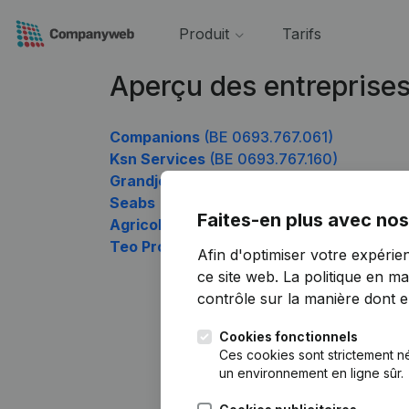
Produit
Tarifs
Aperçu des entreprise
Companions
(BE 0693.767.061)
Ksn Services
(BE 0693.767.160)
Grandjean Immobilier
(BE 0693.767.259)
Seabs
(BE 0693.767.358)
Faites-en plus avec nos
Agricole BIO STASSE
(BE 0693.767.457)
Teo Project
(BE 0693.767.556)
Afin d'optimiser votre expérie
ce site web.
La politique en ma
contrôle sur la manière dont ell
Cookies fonctionnels
Ces cookies sont strictement n
un environnement en ligne sûr.