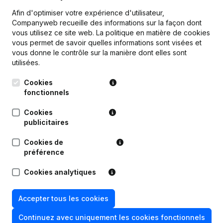
Personnel
1,4
1,3
1,4
Afin d'optimiser votre expérience d'utilisateur,
Companyweb recueille des informations sur la façon dont
vous utilisez ce site web.
La politique en matière de cookies
vous permet de savoir quelles informations sont visées et
vous donne le contrôle sur la manière dont elles sont
utilisées.
Publications
de Grandjean Immobilier
Cookies
fonctionnels
Date
Publication
Cookies
Statuts (Traduction, Coordination,
publicitaires
Autres Modifications, …) -
05-05-2023
Modification Forme Juridique -
Cookies de
Demissions, Nominations
préférence
07-07-2022
Siège Social
Cookies analytiques
03-10-2018
Divers
Accepter tous les cookies
Rubrique Constitution (Nouvelle
Continuez avec uniquement les cookies fonctionnels