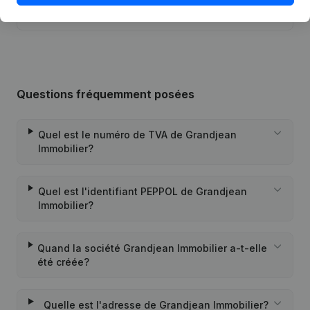
03-04-2018
Personne Morale, Ouverture
Succursale, etc...)
Questions fréquemment posées
Quel est le numéro de TVA de Grandjean
Immobilier?
Quel est l'identifiant PEPPOL de Grandjean
Immobilier?
Quand la société Grandjean Immobilier a-t-elle
été créée?
Quelle est l'adresse de Grandjean Immobilier?