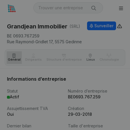
Grandjean Immobilier
Surveiller
(SRL)
BE 0693.767.259
Rue Raymond-Gridlet 17,
5575
Gedinne
Général
Dirigeants
Structure d'entreprise
Lieux
Chronologie
Com
Informations d’entreprise
Statut
Numéro d’entreprise
Actif
BE0693.767.259
Assujettissement TVA
Création
Oui
29-03-2018
Dernier bilan
Taille d'entreprise