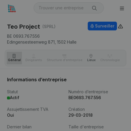
Teo Project
Surveiller
(SPRL)
BE 0693.767.556
Edingensesteenweg 871,
1502
Halle
Général
Dirigeants
Structure d'entreprise
Lieux
Chronologie
Com
Informations d’entreprise
Statut
Numéro d’entreprise
Actif
BE0693.767.556
Assujettissement TVA
Création
Oui
29-03-2018
Dernier bilan
Taille d'entreprise