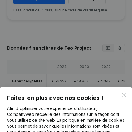
Essai gratuit de 7 jours, aucune carte de crédit requise.
Données financières
de Teo Project
2024
2023
2022
202
Bénéfices/pertes
€
56 257
€
18 804
€
4 347
€
26 39
Clo
Chiffre d'affaires
€
152 697
€
48 953
-
Faites-en plus avec nos cookies !
Afin d'optimiser votre expérience d'utilisateur,
Capitaux propres
€
89 494
€
33 237
€
14 433
€
18 62
Companyweb recueille des informations sur la façon dont
vous utilisez ce site web.
La politique en matière de cookies
Marge brute
€
77 917
€
26 812
€
7 817
€
29 99
vous permet de savoir quelles informations sont visées et
vous donne le contrôle sur la manière dont elles sont