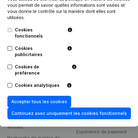
Produit
vous permet de savoir quelles informations sont visées et
vous donne le contrôle sur la manière dont elles sont
Informations d’entreprise
utilisées.
Monitoring
Français
Cookies
Recherche internationale
fonctionnels
Kantorenpark Everest
Prospection
Cookies
Leuvensesteenweg
publicitaires
iOS app
248D,
1800 Vilvoorde
Cookies de
Android app
préférence
Cookies analytiques
Thème
Plateforme
Accepter tous les cookies
Compliance et prévention
Intégrations
de la fraude
Continuez avec uniquement les cookies fonctionnels
Intégrations
Consulter des comptes
personnalisées
annuels
Expérience de paiement
Recherche de numéro de