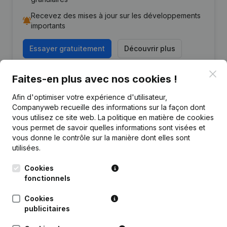
Recevez des mises à jour sur les développements
importants
Essayer gratuitement
Découvrir plus
Essai gratuit de 7 jours, aucune carte de crédit requise.
Clo
Faites-en plus avec nos cookies !
Afin d'optimiser votre expérience d'utilisateur,
Companyweb recueille des informations sur la façon dont
vous utilisez ce site web.
La politique en matière de cookies
vous permet de savoir quelles informations sont visées et
Publications
de Walfin
vous donne le contrôle sur la manière dont elles sont
utilisées.
Date
Publication
Cookies
fonctionnels
26-03-2019
Siège Social
Cookies
publicitaires
Rubrique Constitution (Nouvelle
16-09-2016
Personne Morale, Ouverture