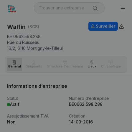
Walfin
Surveiller
(SCS)
BE 0662.598.288
Rue du Ruisseau
16/2,
6110
Montigny-le-Tilleul
Général
Dirigeants
Structure d'entreprise
Lieux
Chronologie
Com
Informations d’entreprise
Statut
Numéro d’entreprise
Actif
BE0662.598.288
Assujettissement TVA
Création
Non
14-09-2016