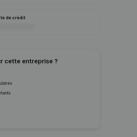
ite de crédit
r cette entreprise ?
ulaires
rtants