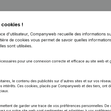
 cookies !
nce d'utilisateur, Companyweb recueille des informations su
tière de cookies
vous permet de savoir quelles informations
inations
(NL)
es sont utilisées.
inations
(NL)
écessaires pour une connexion correcte et efficace au site web et g
tion (Nouvelle Personne Morale, Ouverture Succursale, etc...)
(NL)
itaires, le contenu des publicités sur d'autres sites et sur vos rése
s intérêts. Ces cookies, placés par Companyweb et des tiers, ont d
iaux.
mettent de garder une trace de vos préférences personnelles. De 
ez sur notre site web sont pertinentes et adaptées à vos préférence