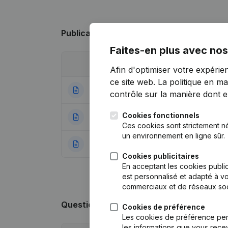
Publications
de Mobiel Auto Herstel
Faites-en plus avec nos
Date
Publication
Afin d'optimiser votre expérie
ce site web.
La politique en ma
23-04-2019
Demissions - Nom
contrôle sur la manière dont ell
Cookies fonctionnels
28-02-2017
Demissions - Nom
Ces cookies sont strictement n
un environnement en ligne sûr.
16-09-2016
Rubrique Constitu
Cookies publicitaires
En acceptant les cookies public
est personnalisé et adapté à vo
commerciaux et de réseaux soc
Questions fréquemment posées
Cookies de préférence
Les cookies de préférence per
les informations que vous recev