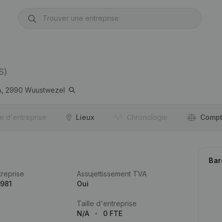
S)
,
2990
Wuustwezel
re d'entreprise
Lieux
Chronologie
Compt
Bar
reprise
Assujettissement TVA
.981
Oui
Taille d'entreprise
N/A
0 FTE