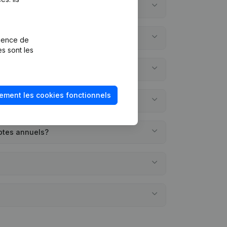
rience de
es sont les
ement les cookies fonctionnels
ptes annuels?