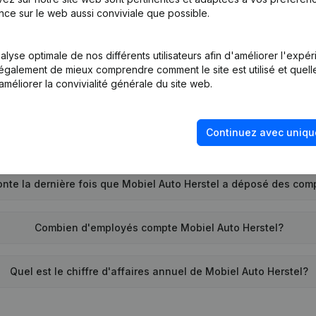
Quel est le numéro de TVA de Mobiel Auto Herstel?
nce sur le web aussi conviviale que possible.
Quel est l'identifiant PEPPOL de Mobiel Auto Herstel?
lyse optimale de nos différents utilisateurs afin d'améliorer l'expé
nt également de mieux comprendre comment le site est utilisé et quell
améliorer la convivialité générale du site web.
Quand la société Mobiel Auto Herstel a-t-elle été créée?
Continuez avec uniqu
Quelle est l'adresse de Mobiel Auto Herstel?
nte la dernière fois que Mobiel Auto Herstel a déposé des com
Combien d'employés compte Mobiel Auto Herstel?
Quel est le chiffre d'affaires annuel de Mobiel Auto Herstel?