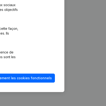
aux sociaux
es objectifs
cette façon,
s. Ils
Plateforme
vention de la
Intégrations
rience de
Intégrations
es sont les
mptes annuels
personnalisées
méro de TVA
Expérience de
paiement
solvabilité
ement les cookies fonctionnels
Contact
Tarifs