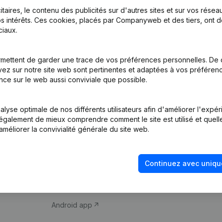
itaires, le contenu des publicités sur d'autres sites et sur vos rése
s intérêts. Ces cookies, placés par Companyweb et des tiers, ont d
iaux.
mettent de garder une trace de vos préférences personnelles. De 
ez sur notre site web sont pertinentes et adaptées à vos préférence
Produit
Thème
nce sur le web aussi conviviale que possible.
Informations
Compliance et pré
d’entreprise
fraude
lyse optimale de nos différents utilisateurs afin d'améliorer l'expé
nt également de mieux comprendre comment le site est utilisé et quell
Monitoring
Consulter des co
améliorer la convivialité générale du site web.
Recherche
Recherche de nu
internationale
Vérification de la 
Continuez avec uniqu
Prospection
iOS app
Android app