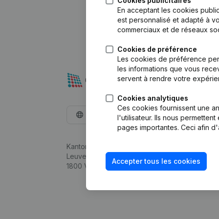
Cookies publicitaires
En acceptant les cookies public
est personnalisé et adapté à vo
commerciaux et de réseaux soc
Cookies de préférence
Les cookies de préférence per
les informations que vous recev
servent à rendre votre expérie
Cookies analytiques
Ces cookies fournissent une ana
Français
l'utilisateur. Ils nous permette
pages importantes. Ceci afin d'
Kantorenpark Everest
Leuvensesteenweg 248D,
Accepter tous les cookies
1800 Vilvoorde