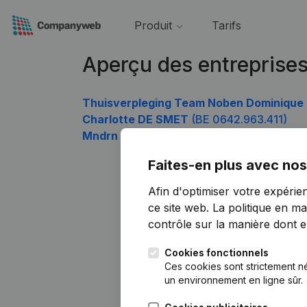
Produit
Tarifs
Aperçu des entreprise
Thuisverpleging Team Noben Dominique
Charlotte DE SMET
(BE 0642.963.411)
Mndrn
(BE 0642.963.708)
Faites-en plus avec nos
Afin d'optimiser votre expérie
ce site web.
La politique en ma
contrôle sur la manière dont ell
Cookies fonctionnels
Ces cookies sont strictement n
un environnement en ligne sûr.