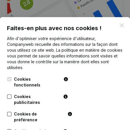
Clo
Faites-en plus avec nos cookies !
Afin d'optimiser votre expérience d'utilisateur,
Companyweb recueille des informations sur la façon dont
Vous recherchez plus
vous utilisez ce site web.
La politique en matière de cookies
d’informations sur cette entreprise
vous permet de savoir quelles informations sont visées et
?
vous donne le contrôle sur la manière dont elles sont
utilisées.
Consulter la santé en un coup d'oeil
Cookies
Choisissez des informations rapides ou des détails
fonctionnels
granulaires
Cookies
Recevez des mises à jour sur les développements
publicitaires
importants
Cookies de
Essayer gratuitement
Découvrir plus
préférence
Essai gratuit de 7 jours, aucune carte de crédit requise.