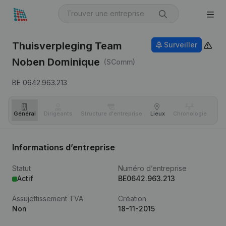
Thuisverpleging Team
Surveiller
Noben Dominique
(SComm)
BE 0642.963.213
Général
Dirigeants
Structure d'entreprise
Lieux
Chronologie
Com
Informations d’entreprise
Statut
Numéro d’entreprise
Actif
BE0642.963.213
Assujettissement TVA
Création
Non
18-11-2015