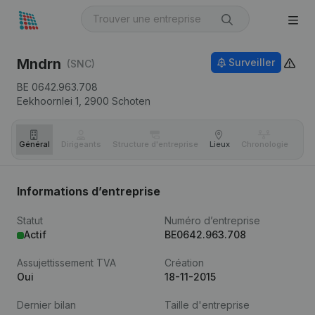
Mndrn
Surveiller
(SNC)
BE 0642.963.708
Eekhoornlei 1,
2900
Schoten
Général
Dirigeants
Structure d'entreprise
Lieux
Chronologie
Com
Informations d’entreprise
Statut
Numéro d’entreprise
Actif
BE0642.963.708
Assujettissement TVA
Création
Oui
18-11-2015
Dernier bilan
Taille d'entreprise