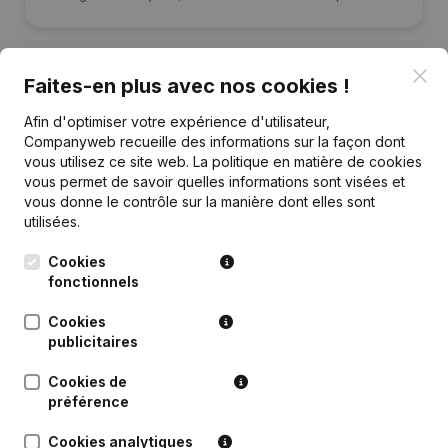
Clo
Faites-en plus avec nos cookies !
Publications
de Mndrn
Afin d'optimiser votre expérience d'utilisateur,
Companyweb recueille des informations sur la façon dont
vous utilisez ce site web.
La politique en matière de cookies
vous permet de savoir quelles informations sont visées et
Date
Publication
vous donne le contrôle sur la manière dont elles sont
utilisées.
16-04-2018
Siège Social
(NL)
Cookies
Rubrique Constitution (Nouvelle
fonctionnels
20-11-2015
Personne Morale, Ouverture
Succursale, etc...)
(NL)
Cookies
publicitaires
Cookies de
préférence
Questions fréquemment posées
Cookies analytiques