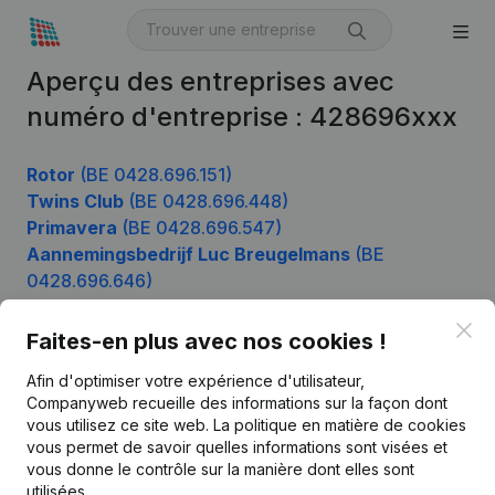
Aperçu des entreprises avec
numéro d'entreprise : 428696xxx
Rotor
(BE 0428.696.151)
Twins Club
(BE 0428.696.448)
Primavera
(BE 0428.696.547)
Aannemingsbedrijf Luc Breugelmans
(BE
0428.696.646)
Clo
Faites-en plus avec nos cookies !
Produit
Afin d'optimiser votre expérience d'utilisateur,
Companyweb recueille des informations sur la façon dont
Informations d’entreprise
vous utilisez ce site web.
La politique en matière de cookies
vous permet de savoir quelles informations sont visées et
Monitoring
Français
vous donne le contrôle sur la manière dont elles sont
Recherche internationale
utilisées.