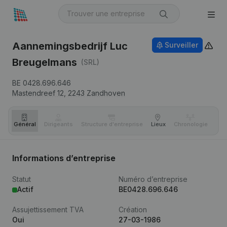
Aannemingsbedrijf Luc
Surveiller
Breugelmans
(SRL)
BE 0428.696.646
Mastendreef 12,
2243
Zandhoven
Général
Dirigeants
Structure d'entreprise
Lieux
Chronologie
Com
Informations d’entreprise
Statut
Numéro d’entreprise
Actif
BE0428.696.646
Assujettissement TVA
Création
Oui
27-03-1986