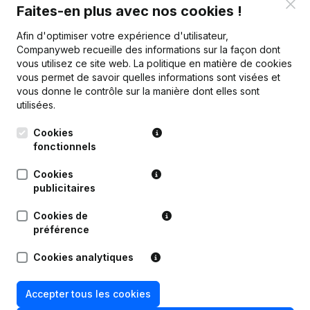
Clo
Faites-en plus avec nos cookies !
Afin d'optimiser votre expérience d'utilisateur,
Companyweb recueille des informations sur la façon dont
vous utilisez ce site web.
La politique en matière de cookies
Publications
de Aannemingsbedrijf Luc
vous permet de savoir quelles informations sont visées et
Breugelmans
vous donne le contrôle sur la manière dont elles sont
utilisées.
Date
Publication
Cookies
fonctionnels
Modification Forme Juridique -
05-05-2023
Cookies
Demissions - Nominations
(NL)
publicitaires
23-05-2013
Siège Social
(NL)
Cookies de
préférence
18-04-2012
But - Assemblée générale
(NL)
Cookies analytiques
Modification Appellation
09-02-2004
Modification(s) Statuts Conversion en
Accepter tous les cookies
Euro
(NL)