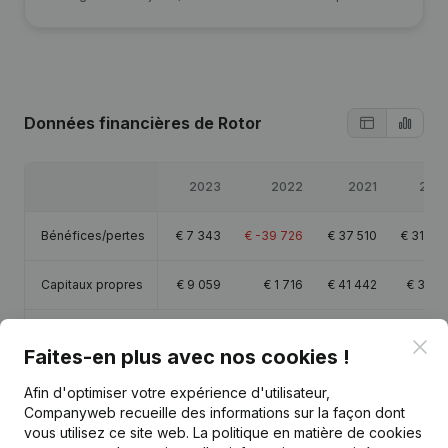
Données financières
de Rotor
2023
2022
2021
202
Bénéfices/pertes
€
7 343
€
-39 726
€
37 510
€
31 78
Capitaux propres
€
9 059
€
1 716
€
41 442
€
3 93
Marge brute
€
32 692
€
-1 810
€
43 901
€
35 10
Clo
Faites-en plus avec nos cookies !
Afin d'optimiser votre expérience d'utilisateur,
Companyweb recueille des informations sur la façon dont
vous utilisez ce site web.
La politique en matière de cookies