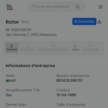
Rotor
Surveiller
(SRL)
BE 0428.696.151
Van Havrelei 2,
2100
Antwerpen
Général
Dirigeants
Structure d'entreprise
Lieux
Chronologie
Com
Informations d’entreprise
Statut
Numéro d’entreprise
Actif
BE0428.696.151
Assujettissement TVA
Création
Oui
10-04-1986
Dernier bilan
Taille d'entreprise