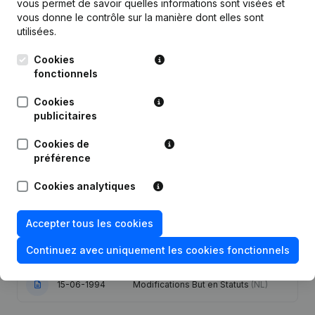
Publications
de Rotor
vous permet de savoir quelles informations sont visées et
vous donne le contrôle sur la manière dont elles sont
utilisées.
Date
Publication
Cookies
fonctionnels
Statuts (Traduction, Coordination,
Autres Modifications, …) -
Cookies
23-09-2022
Modification Forme Juridique -
Divers - But - Demissions -
publicitaires
Nominations
(NL)
Cookies de
préférence
08-01-2014
Siège Social
(NL)
Cookies analytiques
Verplaatsing Uitbatingszetel
17-03-2004
Nomination(s) Déplacement Siège
Social
(NL)
Accepter tous les cookies
Continuez avec uniquement les cookies fonctionnels
27-01-1995
Déplacement Siège Social
(NL)
15-06-1994
Modifications But en Statuts
(NL)