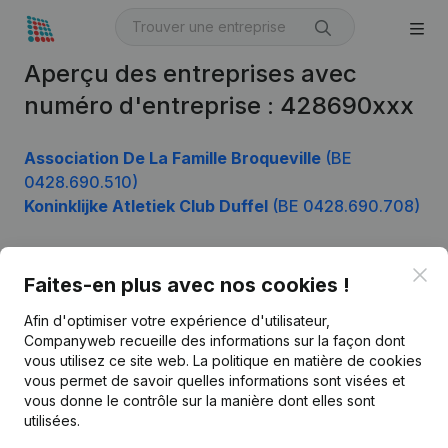
Aperçu des entreprises avec
numéro d'entreprise : 428690xxx
Association De La Famille Broqueville
(BE
0428.690.510)
Koninklijke Atletiek Club Duffel
(BE 0428.690.708)
Clo
Faites-en plus avec nos cookies !
Produit
Afin d'optimiser votre expérience d'utilisateur,
Informations d’entreprise
Companyweb recueille des informations sur la façon dont
Monitoring
vous utilisez ce site web.
La politique en matière de cookies
Français
vous permet de savoir quelles informations sont visées et
Recherche internationale
vous donne le contrôle sur la manière dont elles sont
utilisées.
Kantorenpark Everest
Prospection
Leuvensesteenweg