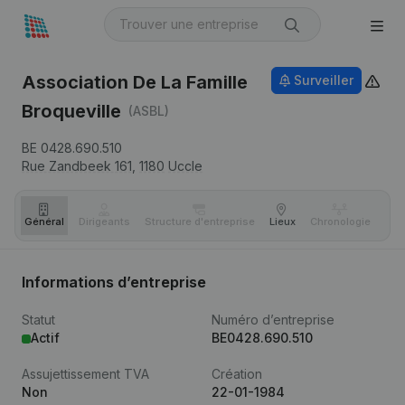
Association De La Famille
Surveiller
Broqueville
(ASBL)
BE 0428.690.510
Rue Zandbeek 161,
1180
Uccle
Général
Dirigeants
Structure d'entreprise
Lieux
Chronologie
Com
Informations d’entreprise
Statut
Numéro d’entreprise
Actif
BE0428.690.510
Assujettissement TVA
Création
Non
22-01-1984