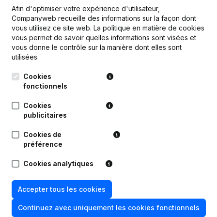
Afin d'optimiser votre expérience d'utilisateur,
Companyweb recueille des informations sur la façon dont
vous utilisez ce site web.
La politique en matière de cookies
vous permet de savoir quelles informations sont visées et
Questions fréquemment posées
vous donne le contrôle sur la manière dont elles sont
utilisées.
Quel est le numéro d'entreprise de Association
Cookies
De La Famille Broqueville?
fonctionnels
Cookies
Quel est l'identifiant PEPPOL de Association De
publicitaires
La Famille Broqueville?
Cookies de
préférence
Quand la société Association De La Famille
Broqueville a-t-elle été créée?
Cookies analytiques
Quelle est l'adresse de Association De La
Accepter tous les cookies
Famille Broqueville?
Continuez avec uniquement les cookies fonctionnels