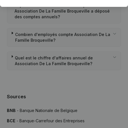
À quand remonte la dernière fois que
Association De La Famille Broqueville a déposé
des comptes annuels?
Combien d'employés compte Association De La
Famille Broqueville?
Quel est le chiffre d'affaires annuel de
Association De La Famille Broqueville?
Sources
BNB
- Banque Nationale de Belgique
BCE
- Banque-Carrefour des Entreprises