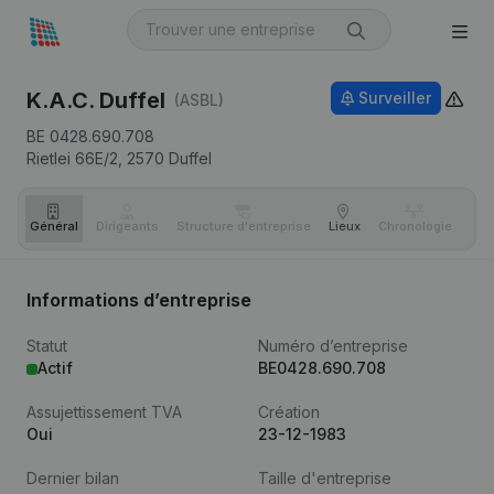
K.A.C. Duffel
Surveiller
(ASBL)
BE 0428.690.708
Rietlei 66E/2,
2570
Duffel
Général
Dirigeants
Structure d'entreprise
Lieux
Chronologie
Com
Informations d’entreprise
Statut
Numéro d’entreprise
Actif
BE0428.690.708
Assujettissement TVA
Création
Oui
23-12-1983
Dernier bilan
Taille d'entreprise