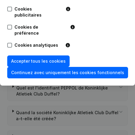
Cookies
25-01-2017
Demissions - Nominations
(NL)
publicitaires
Cookies de
préférence
Cookies analytiques
Questions fréquemment posées
Accepter tous les cookies
Quel est le numéro de TVA de Koninklijke
Atletiek Club Duffel?
Continuez avec uniquement les cookies fonctionnels
Quel est l'identifiant PEPPOL de Koninklijke
Atletiek Club Duffel?
Quand la société Koninklijke Atletiek Club Duffel
a-t-elle été créée?