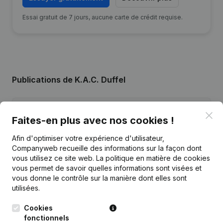
Essai gratuit de 7 jours, aucune carte de crédit requise.
Publications
de K.A.C. Duffel
Date
Publication
Clo
Faites-en plus avec nos cookies !
Siège Social - Demissions -
Afin d'optimiser votre expérience d'utilisateur,
26-05-2025
Nominations
(NL)
Companyweb recueille des informations sur la façon dont
vous utilisez ce site web.
La politique en matière de cookies
16-06-2021
Demissions - Nominations
(NL)
vous permet de savoir quelles informations sont visées et
vous donne le contrôle sur la manière dont elles sont
utilisées.
05-09-2019
Demissions - Nominations
(NL)
Cookies
27-02-2019
Demissions - Nominations
(NL)
fonctionnels