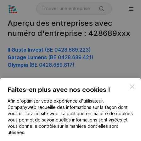
Aperçu des entreprises avec
numéro d'entreprise : 428689xxx
Il Gusto Invest
(BE 0428.689.223)
Garage Lumens
(BE 0428.689.421)
Olympia
(BE 0428.689.817)
Clo
Faites-en plus avec nos cookies !
Produit
Afin d'optimiser votre expérience d'utilisateur,
Informations d’entreprise
Companyweb recueille des informations sur la façon dont
Monitoring
vous utilisez ce site web.
La politique en matière de cookies
Français
vous permet de savoir quelles informations sont visées et
Recherche internationale
vous donne le contrôle sur la manière dont elles sont
utilisées.
Kantorenpark Everest
Prospection
Leuvensesteenweg